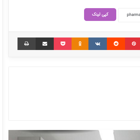
تولید ۷۰ درصد داروهای کشور با مواد موثره
ایرانی
کپی لینک
زیاده روی در مصرف نوشابه های رژیمی برای
‫پین‌ترست
‫رددیت
‫VKontakte
‫Odnoklassniki
کبد خطرناک است
پاکت
اشتراک گذاری از طریق ایمیل
چاپ
تولید ۲۳ نوع ماده موثره دارویی به همت
شرکت های دانش بنیان
مردم از پس قیمت دارو‌هایی که افزایش
یافته، برنمی‌آیند
اکتوور؛ تولید داروهای مطابق با استانداردهای
جهانی