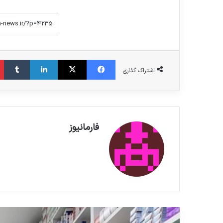
فیس بوک
X
لینکدین
‫تامبلر
اشتراک گذاری
فارمانیوز