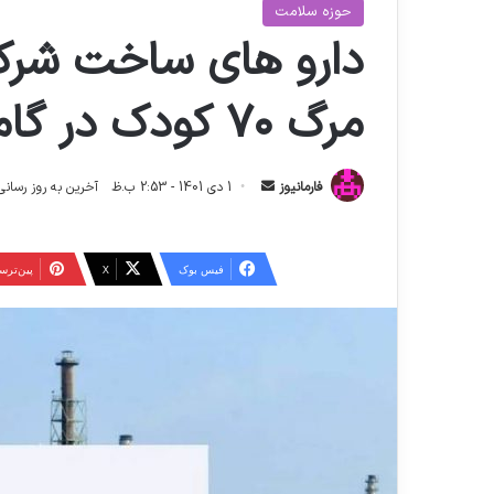
حوزه سلامت
دارو های ساخت شرکت
مرگ ۷۰ کودک در گامبیا!
ا
فارمانیوز
1 دی 1401 - 2:53 ب.ظ
آخرین به روز رسانی: 26 اردیبهشت 1404 - 2:55
ر
س
ا
فیس بوک
X
‫پین‌تر
ل
ا
ی
م
ی
ل