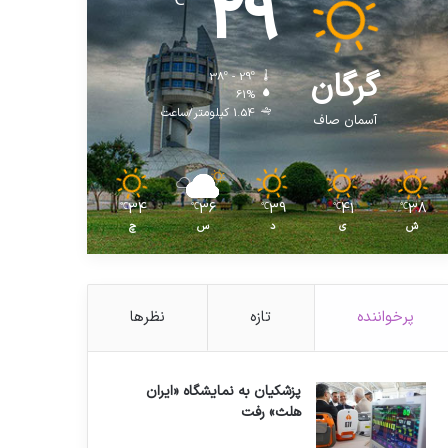
29
℃
گرگان
38º - 29º
61%
1.54 کیلومتر/ساعت
آسمان صاف
34
36
39
41
38
℃
℃
℃
℃
℃
ش
ی
د
س
چ
پرخواننده
تازه
نظرها
پزشکیان به نمایشگاه «ایران
هلث» رفت