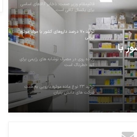
قائم‌مقام وزیر صمت: ذخایر کالاهای اساسی
برای یکسال کافی است.
تولید ۷۰ درصد داروهای کشور با مواد موثره
ایرانی
شور با
زیاده روی در مصرف نوشابه های رژیمی برای
کبد خطرناک است
تولید ۲۳ نوع ماده موثره دارویی به همت
شرکت های دانش بنیان
مردم از پس قیمت دارو‌هایی که افزایش
یافته، برنمی‌آیند