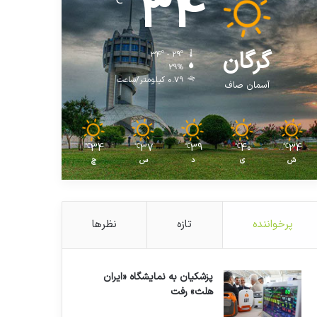
34
℃
گرگان
34º - 29º
29%
0.79 کیلومتر/ساعت
آسمان صاف
34
37
39
40
34
℃
℃
℃
℃
℃
ش
ی
د
س
چ
پرخواننده
تازه
نظرها
پزشکیان به نمایشگاه «ایران
هلث» رفت