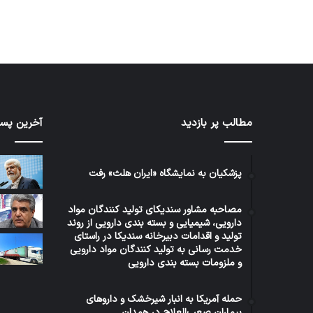
مطالب پر بازدید
آخرین پست
کاروان
رئیس
اربعین
کمیسی
سازمان
بهداش
غذا
مجلس
پزشکیان به نمایشگاه «ایران هلث» رفت
و
مشکلا
3 روز پیش
دارو
دارویی
رئی
1 هفته پیش
مصاحبه مشاور سندیکای تولید کنندگان مواد
با
و
کاروان اربعین سازمان غذا و دارو با
مشک
دارویی، شیمیایی و بسته بندی دارویی از روند
بدرقه
بیمه‌ای
بدرقه رئیس سازمان عازم عتبات
سیس
تولید و اقدامات دبیرخانه سندیکا در راستای
رئیس
بیمارا
خدمت رسانی به تولید کنندگان مواد دارویی
عالیات شد.
می‌
سازمان
سیستا
و ملزومات بسته بندی دارویی
عازم
و
عتبات
بلوچس
عالیات
حمله آمریکا به انبار شیرخشک و داروهای
پیگیری
بیماران صعب‌العلاج در همدان