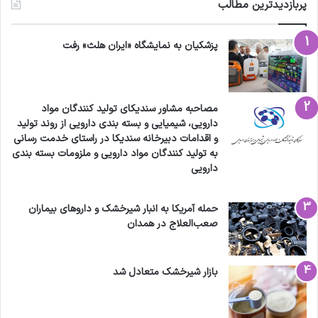
پربازدیدترین مطالب
منابع
:
پزشکیان به نمایشگاه «ایران هلث» رفت
http://www.petrotahlil.com/Section-news-
2/42943-pemex-looks-to-export-toluene
مصاحبه مشاور سندیکای تولید کنندگان مواد
دارویی، شیمیایی و بسته بندی دارویی از روند تولید
https://www.made-in-china.com/products-
و اقدامات دبیرخانه سندیکا در راستای خدمت رسانی
search/hot-china-
به تولید کنندگان مواد دارویی و ملزومات بسته بندی
دارویی
products/Benzyl_Alcohol.html
کریمیان، خ. زير ساخت هاي دگردیسی دانش به
حمله آمریکا به انبار شیرخشک و داروهای بیماران
صعب‌العلاج در همدان
فناوری،
نشریه نشاء علم،
1390
،
1
، 6-11.
کریمیان، خ. نقش بالقوه شیمی در ساختار
بازار شیرخشک متعادل شد
اقتصادی و اجتماعی ایران،
نشریه نشاء علم
،
، 19-29
1
،
1392