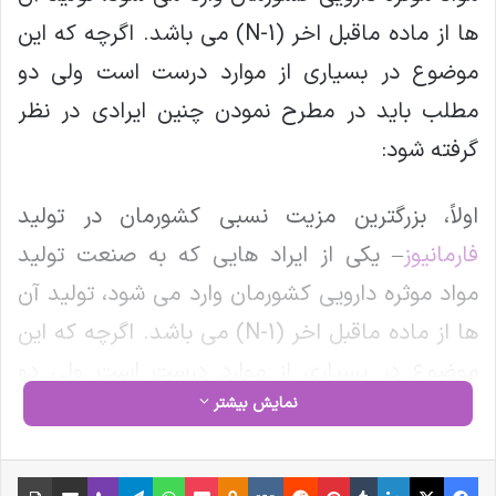
ها از ماده ماقبل اخر (N-1) می باشد. اگرچه که این
موضوع در بسیاری از موارد درست است ولی دو
مطلب باید در مطرح نمودن چنین ایرادی در نظر
گرفته شود:
اولاً، بزرگترین مزیت نسبی کشورمان در تولید
فارمانیوز
– یکی از ایراد هایی که به صنعت تولید
مواد موثره دارویی کشورمان وارد می شود، تولید آن
ها از ماده ماقبل اخر (N-1) می باشد. اگرچه که این
موضوع در بسیاری از موارد درست است ولی دو
نمایش بیشتر
مطلب باید در مطرح نمودن چنین ایرادی در نظر
گرفته شود:
فیس بوک
X
لینکدین
‫تامبلر
‫پین‌ترست
‫رددیت
‫VKontakte
‫Odnoklassniki
پاکت
واتس آپ
تلگرام
وایبر
اشتراک گذاری از طریق ایمیل
چاپ