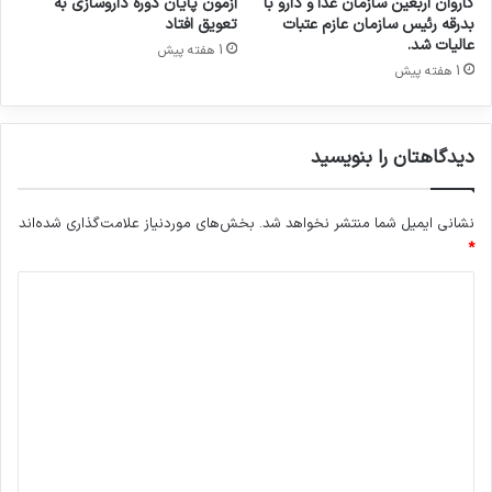
رفت
کاروان اربعین سازمان غذا و دارو با
آزمون پایان دوره داروسازی به
بدرقه رئیس سازمان عازم عتبات
تعویق افتاد
عالیات شد.
1 هفته پیش
مصاحبه مشاور سندیکای تولید
1 هفته پیش
کنندگان مواد دارویی، شیمیایی و
بسته بندی دارویی از روند تولید و
دیدگاهتان را بنویسید
اقدامات دبیرخانه سندیکا در راستای
خدمت رسانی به تولید کنندگان مواد
نشانی ایمیل شما منتشر نخواهد شد.
بخش‌های موردنیاز علامت‌گذاری شده‌اند
*
دارویی و ملزومات بسته بندی دارویی
د
ی
د
گ
ا
ه
*