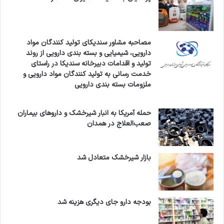
مصاحبه مشاور سندیکای تولید کنندگان مواد
دارویی، شیمیایی و بسته بندی دارویی از روند
تولید و اقدامات دبیرخانه سندیکا در راستای
خدمت رسانی به تولید کنندگان مواد دارویی و
در طی 6 مرحله در سیستم بسته به شرح بالا انجام
ملزومات بسته بندی دارویی
می شود. پروانه تولید این ماده موثره دارویی در
حمله آمریکا به انبار شیرخشک و داروهای بیماران
25/10/1397 صادر شده و این محصول برای تولید
صعب‌العلاج در همدان
داروی تزریقی Bortezomib توسط یکی از شرکت
های دارو سازی مصرف می گردد. قیمت شرکت
بازار شیرخشک متعادل شد
ارسطو 137 % پایین تر از قیمت های وارداتی این
ماده موثره دارویی می باشد.
بودجه دارو جای دیگری هزینه شد
متأسفانه با وجود دستور مقام معظم رهبری [5]،