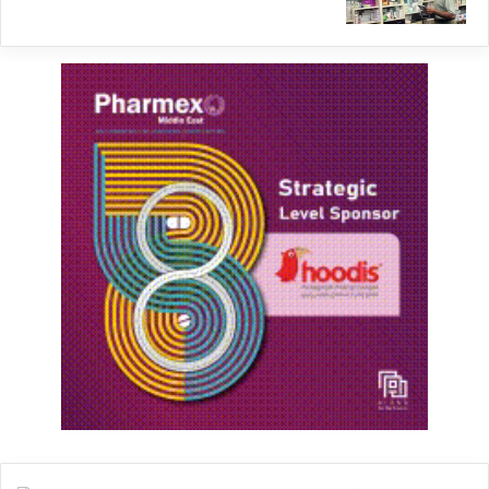
مصوبه هیأت وزیران [6]، ابلاغیه مجلس به دولت
[7]، بخشنامه معاونت علمی فناوری ریاست جمهوری
[8] و حتی بخشنامه سازمان غذا و دارو [9] در
خصوص ممنوع بودن واردات محصولات دانش بنیان
که در کشور تولید می شوند، کماکان بالغ بر 95%
محصولات دانش بنیان در حوزه انکولوژی و از جمله
این دو ماده موثره دارویی، با قیمت های بسیار بالاتر
از قیمت های داخلی توسط شرکت های داروسازی
بزرگ با ارز حمایتی به کشور وارد می گردند.
دکتر خشایار کریمیان، عضو هیأت مدیره سندیکای
تولیدکنندگان مواد دارویی، شیمیایی و بسته بندی
دارویی