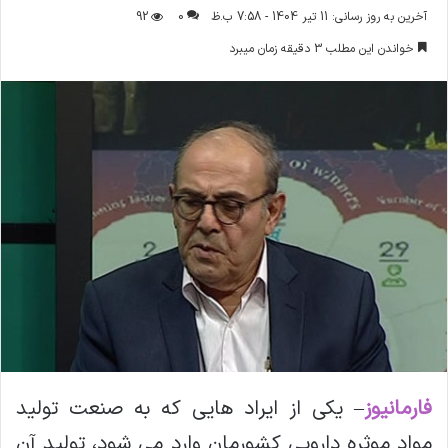
ر
آخرین به روز رسانی: 11 تیر 1404 - 7:58 ب.ظ
0
92
س
خواندن این مطلب 3 دقیقه زمان میبرد
ا
ل
ا
ی
م
ی
ل
فارمانیوز
– یکی از ایراد هایی که به صنعت تولید
مواد موثره دارویی کشورمان وارد می شود، تولید آن