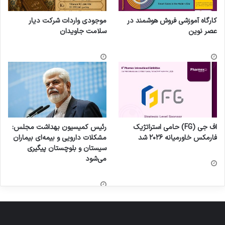
کارگاه آموزشی فروش هوشمند در
موجودی واردات شرکت دیار
عصر نوین
سلامت جاویدان
اف جی (FG) حامی استراتژیک
رئیس کمیسیون بهداشت مجلس:
فارمکس خاورمیانه ۲۰۲۶ شد
مشکلات دارویی و بیمه‌ای بیماران
سیستان و بلوچستان پیگیری
می‌شود
تا اينجا عمده توليد به منظور تأمين كود شيميايي و
مصارف بسيار عظيم كشاورزي بود و حاشيه هاي
مصارف ساير صنايع شيميايي را بیان نكرديم كه از
حوصله مخاطب خارج است. حال ببينيم براي مواد