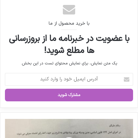
پزشکیان به نمایشگاه «ایران هلث»
بود؟
رفت
با خرید محصول از ما
مصاحبه مشاور سندیکای تولید
با عضویت در خبرنامه ما از بروزرسانی
کنندگان مواد دارویی، شیمیایی و
ها مطلع شوید!
بسته بندی دارویی از روند تولید و
اقدامات دبیرخانه سندیکا در راستای
یک متن نمایش، برای نمایش محتوای تست در این بخش.
خدمت رسانی به تولید کنندگان مواد
آ
دارویی و ملزومات بسته بندی دارویی
د
ر
س
ا
ی
م
ی
و
ل
ز
خ
ی