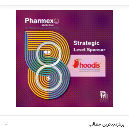
پيشرفته نيست. اينجا ميهن عزيزمان ايران در دل
كوير و تأسيساتي است كه به دست خودمان، وظيفه
تأمين بزرگترين نياز مصارف كشت و صنعت، غذا و
دارو و ساير صنايع شيميايي را دارند.
پربازدیدترین مطالب