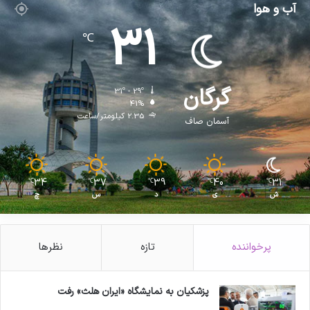
آب و هوا
31
℃
گرگان
31º - 29º
41%
2.35 کیلومتر/ساعت
آسمان صاف
34
37
39
40
31
℃
℃
℃
℃
℃
ش
ی
د
س
چ
پرخواننده
تازه
نظرها
پزشکیان به نمایشگاه «ایران هلث» رفت