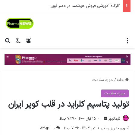
کارگاه آموزشی فروش هوشمند در عصر نوین
منو
ورود
تغییر پ
جس
خانه
/
حوزه سلامت
حوزه سلامت
تولید پتاسیم کلراید در قلب کویر ایران
فارمانیوز
ا
15 آبان 1400 - 7:27 ب.ظ
ر
آخرین به روز رسانی: 11 تیر 1404 - 7:36 ب.ظ
0
83
س