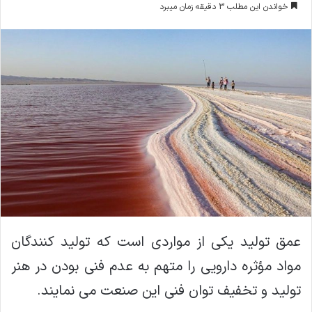
خواندن این مطلب 3 دقیقه زمان میبرد
ا
ل
ا
ی
م
ی
ل
عمق توليد يكي از مواردي است كه توليد كنندگان
مواد مؤثره دارويي را متهم به عدم فني بودن در هنر
توليد و تخفيف توان فني اين صنعت مي نمايند.