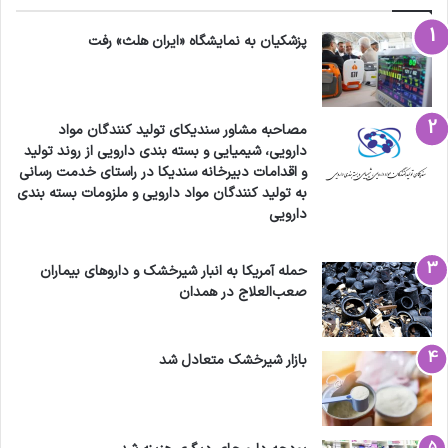
پزشکیان به نمایشگاه «ایران هلث» رفت
مهندس فرامرز اختراعي، رئیس هیأت مدیره سندیکای
مواد اولیه دارویی در كنار درياچه هاي مصنوعي
مصاحبه مشاور سندیکای تولید کنندگان مواد
مجتمع عظيم کلرید پتاسیم
دارویی، شیمیایی و بسته بندی دارویی از روند تولید
و اقدامات دبیرخانه سندیکا در راستای خدمت رسانی
به تولید کنندگان مواد دارویی و ملزومات بسته بندی
اما اين فرآورده در كارخانجات عظيمي (مانند
دارویی
شيميايي اكسير بوستان – قم) تصفيه تا بدون وجود
حمله آمریکا به انبار شیرخشک و داروهای بیماران
تريسي از ناخالصي هاي منيزيم، سديم و فلزات
صعب‌العلاج در همدان
سنگين بتواند وارد كوره هاي بزرگي با آلياژهاي ويژه
گردد تا با اسيد سولفوريك به سولفات پتاسيم و
بازار شیرخشک متعادل شد
اسيد كلريدريك تبديل شود. تصاوير مجتمع دوم را
مشاهده کنید: