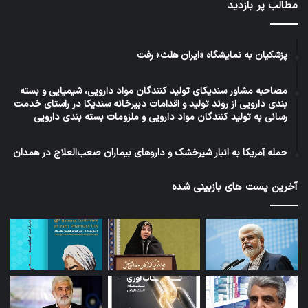
مطالب پر بازدید
مؤثره دارويي كلريد پتاسيم، سولفات پتاسيم،
بيسموت پتاسيم سيترات، پتاسيم استات و پتاسيم
فسفات (مونو بازيك، دي بازيك)، از اين ماده اوليه
پزشکیان به نمایشگاه «ایران هلث» رفت
كه توليد آن را در زنجيره هاي قبلي بررسي كرديم، چه
مصاحبه مشاور سندیکای تولید کنندگان مواد دارویی، شیمیایی و بسته
اتفاقي مي افتد.
بندی دارویی از روند تولید و اقدامات دبیرخانه سندیکا در راستای خدمت
رسانی به تولید کنندگان مواد دارویی و ملزومات بسته بندی دارویی
شركت هاي بهان سار و شيمي دارويي تبريز، افتخار
حمله آمریکا به انبار شیرخشک و داروهای بیماران صعب‌العلاج در همدان
توليد بخش مهمي از نيازهاي مواد مؤثره دارويي –
آخرین پست های بازبینی شده
معدني كشور، از جمله املاح پتاسيم را دارند.
ماده اوليه پتاسيم كلرايد در سنتزهاي متعدد، به
املاح فوق الاشاره تبديل و پس از حصول نتايج ذي
قيمت كيفي، در فرآيندي منطبق با اصول GMP،