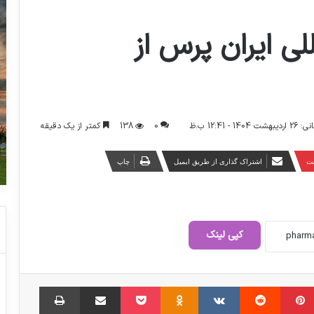
ی ایران پرس از
0
138
کمتر از یک دقیقه
- 12:41 ب.ظ
ست
اشتراک گذاری از طریق ایمیل
چاپ
کپی لینک
‫پین‌ترست
‫رددیت
‫VKontakte
‫Odnoklassniki
پاکت
اشتراک گذاری از طریق ایمیل
چاپ
پروانه داروسازان به چه شرطی تمدید می
شود