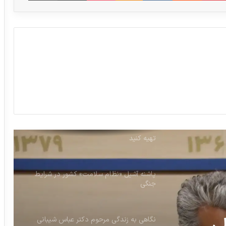
صنعت دارویی کشور از تفکرات «پزشکیان»
آسیب می‌بیند
بلاروس خواستار همکاری پزشکی-دارویی با
ایران شد
محصولات آرایشی و بهداشتی را از داروخانه‌ها
تهیه کنید
پاشنه آشیل «نظام سلامت» کشور در شرایط
جنگی
نگاهی به زندگی مرحوم دکتر عباس شیبانی