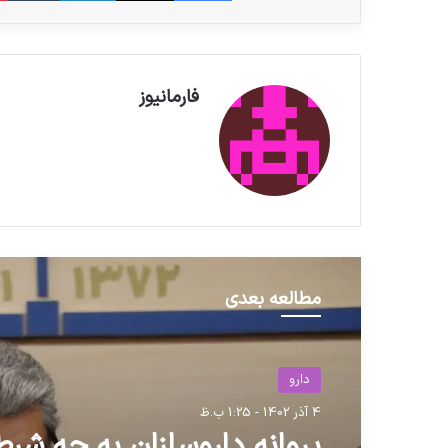
فارمانیوز
مطالعه بعدی
دارو
4 آذر 1402 - 1:25 ب.ظ
حوزه سلامت