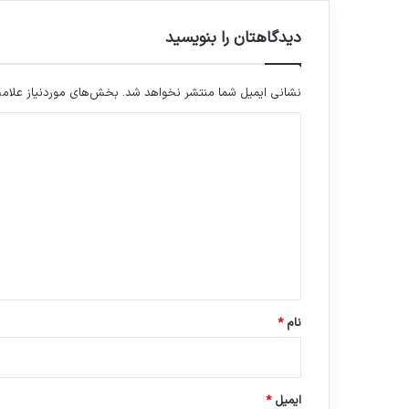
ت
ت
دیدگاهتان را بنویسید
د
ب
ی
نشانی ایمیل شما منتشر نخواهد شد.
بخش‌های موردنیاز علامت
ر
د
د
ا
ی
ر
د
و
س
گ
ل
ا
ا
ه
م
ت
*
ب
ا
نام
*
ف
ا
ر
م
ایمیل
*