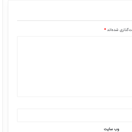
ر
ک
ت
ا
ک
‌گذاری شده‌اند
*
ت
و
و
ر
ب
ا
ف
ا
ر
م
ا
ن
ی
و
ز
ت
وب‌ سایت