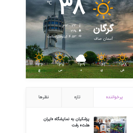
38
℃
گرگان
38º - 29º
21%
4.53 کیلومتر/ساعت
آسمان صاف
34
37
39
41
38
℃
℃
℃
℃
℃
ش
ی
د
س
چ
پرخواننده
تازه
نظرها
پزشکیان به نمایشگاه «ایران
هلث» رفت