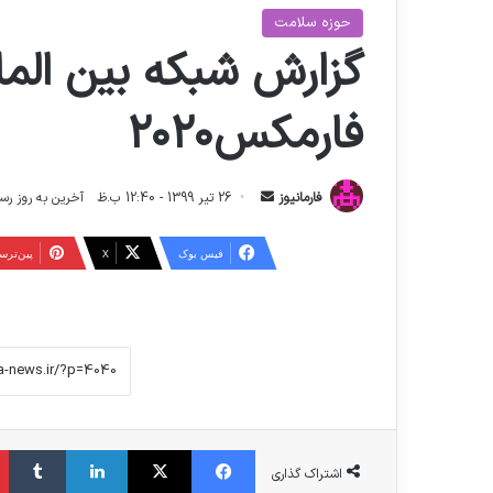
حوزه سلامت
گزارش شبکه بین الملل
فارمکس۲۰۲۰
ا
فارمانیوز
26 تیر 1399 - 12:40 ب.ظ
آخرین به روز رسانی: 26 اردیبهشت 1404 
ر
س
فیس بوک
X
‫پین‌تر
ا
ل
ا
ی
م
ی
ل
فیس بوک
X
لینکدین
‫تامبلر
اشتراک گذاری