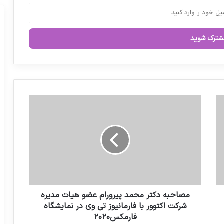
نگاهی به زندگی مرحوم دکتر عباس شیبانی
پروانه داروسازان به چه شرطی تمدید می
شود
م
صنعت دارویی کشور از تفکرات «پزشکیان»
ص
آسیب می‌بیند
ا
ح
ب
بلاروس خواستار همکاری پزشکی-دارویی با
ه
ایران شد
د
ک
ت
ر
مصاحبه دکتر محمد پیرورام عضو هیات مدیره
محصولات آرایشی و بهداشتی را از داروخانه‌ها
تهیه کنید
م
شرکت اکتوور با فارمانیوز تی وی در نمایشگاه
ح
فارمکس۲۰۲۰