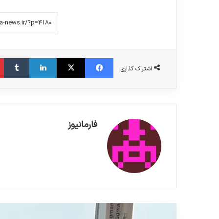
فیس بوک
X
لینکدین
‫تامبلر
اشتراک گذاری
فارمانیوز