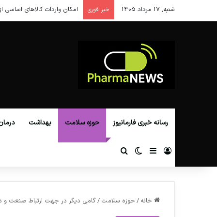
شنبه, 17 مرداد 1405
امکان واردات کالاهای اساسی از
خبر فوری
رسانه خبری فارمانیوز
حوزه سلامت
بهداشت
درمان
ورود
سایدبار
تغییر پوسته
جستجو برای
خانه
/
حوزه سلامت
/
گامی دیگر در جهت ارتباط صنعت و د