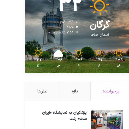
32
℃
گرگان
38º - 30º
48%
2.58 کیلومتر/ساعت
آسمان صاف
34
36
39
41
38
℃
℃
℃
℃
℃
ش
ی
د
س
چ
پرخواننده
تازه
نظرها
پزشکیان به نمایشگاه «ایران
هلث» رفت