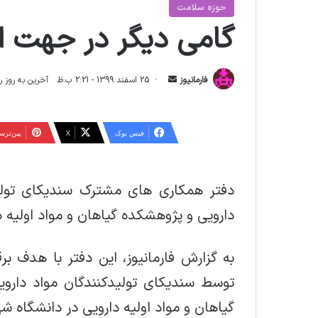
حوزه سلامت
گامی دیگر در جهت ا
ا
فارمانیوز
25 اسفند 1399 - 2:21 ب.ظ
آخرین به روز رسانی: 26 اردیبهشت 4
ر
س
ا
فیس بوک
X
‫پین‌تر
ل
ا
ی
دفتر همکاری های مشترک سندیکای تولید
م
دارویی و پژوهشکده گیاهان و مواد اولیه 
ی
ل
به گزارش فارمانیوز، این دفتر با هدف ب
توسط سندیکای تولیدکنندگان مواد دارو
گیاهان و مواد اولیه دارویی در دانشگاه ش