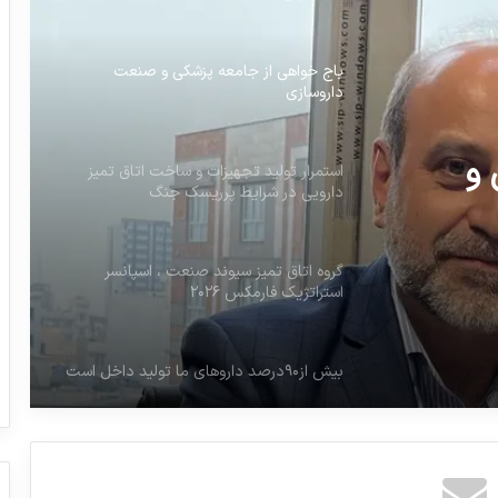
باج خواهی از جامعه پزشکی و صنعت
داروسازی
 و
استمرار تولید تجهیزات و ساخت اتاق تمیز
دارویی در شرایط پرریسک جنگ
گروه اتاق تمیز سیوند صنعت ، اسپانسر
استراتژیک فارمکس ۲۰۲۶
بیش از۹۰درصد داروهای ما تولید داخل است
باید به درد دل تولیدکنندگان دارو گوش داد