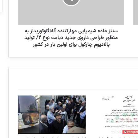
ا
د
ه
ش
ی
سنتز ماده شیمیایی مهارکننده آلفاگلوکوزیداز به
م
منظور طراحی داروی جدید دیابت نوع 2/ تولید
ی
پالادیوم چارکول برای اولین بار در کشور
ا
ی
ی
م
ه
ا
ر
ک
ن
ن
د
ه
آ
ل