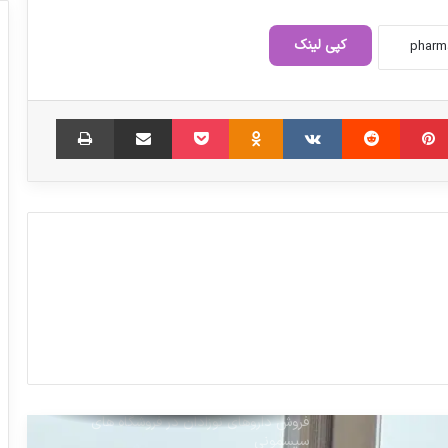
باج خواهی از جامعه پزشکی و صنعت
داروسازی
کپی لینک
استمرار تولید تجهیزات و ساخت اتاق تمیز
‫پین‌ترست
‫رددیت
‫VKontakte
‫Odnoklassniki
پاکت
دارویی در شرایط پرریسک جنگ
اشتراک گذاری از طریق ایمیل
چاپ
گروه اتاق تمیز سیوند صنعت ، اسپانسر
استراتژیک فارمکس ۲۰۲۶
بیش از۹۰درصد داروهای ما تولید داخل است
باید به درد دل تولیدکنندگان دارو گوش داد
فروش داروهای نوزادان در فروشگاه های
سیسمونی