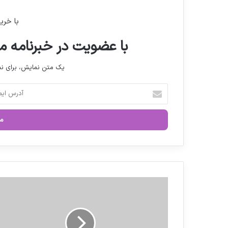
با خری
با عضویت در خبرنامه ما
یک متن نمایش، برای 
آ
د
ر
س
ا
ی
م
ی
ل
م
خ
ر
و
و
د
ر
ر
ی
ا