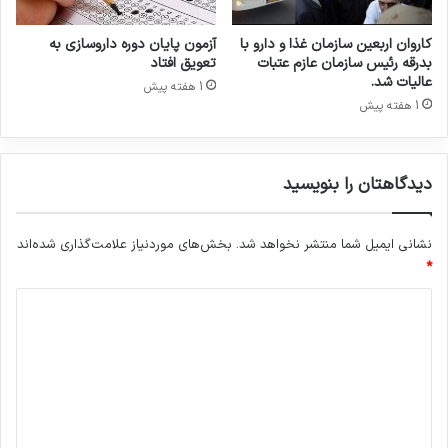
ت
ن
و
کاروان اربعین سازمان غذا و دارو با
آزمون پایان دوره داروسازی به
ل
کپی لینک
بدرقه رئیس سازمان عازم عتبات
تعویق افتاد
ی
عالیات شد.
1 هفته پیش
د
1 هفته پیش
دیدگاهتان را بنویسید
نشانی ایمیل شما منتشر نخواهد شد.
بخش‌های موردنیاز علامت‌گذاری شده‌اند
*
د
ی
د
گ
ا