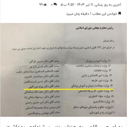
ر
آخرین به روز رسانی: 11 تیر 1404 - 6:52 ب.ظ
0
99
س
خواندن این مطلب 1 دقیقه زمان میبرد
ا
ل
ا
ی
م
ی
ل