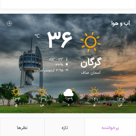
آب و هوا
36
℃
گرگان
38º - 29º
33%
3.95 کیلومتر/ساعت
آسمان صاف
34
37
39
41
38
℃
℃
℃
℃
℃
ش
ی
د
س
چ
پرخواننده
تازه
نظرها