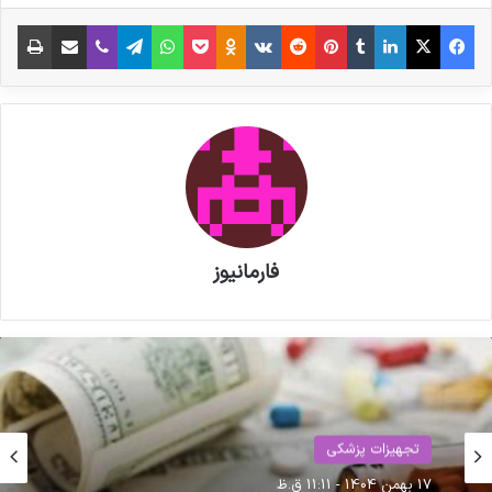
فیس بوک
X
لینکدین
‫تامبلر
‫پین‌ترست
‫رددیت
‫VKontakte
‫Odnoklassniki
پاکت
واتس آپ
تلگرام
وایبر
اشتراک گذاری از طریق ایمیل
چاپ
نوشته های مشابه
پزشکیان به نمایشگاه «ایران هلث»
رفت
مصاحبه مشاور سندیکای تولید
کنندگان مواد دارویی، شیمیایی و
فارمانیوز
بسته بندی دارویی از روند تولید و
اقدامات دبیرخانه سندیکا در راستای
خدمت رسانی به تولید کنندگان مواد
دارویی و ملزومات بسته بندی دارویی
حوزه سلامت
11 اسفند 1404 - 3:49 ب.ظ
تجهیزات پزشکی