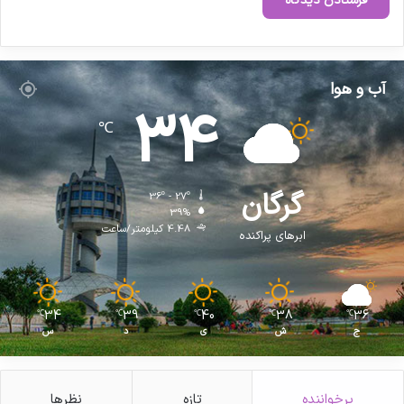
آب و هوا
34
℃
گرگان
36º - 27º
39%
4.48 کیلومتر/ساعت
ابرهای پراکنده
34
39
40
38
36
℃
℃
℃
℃
℃
ج
ش
ی
د
س
پرخواننده
تازه
نظرها