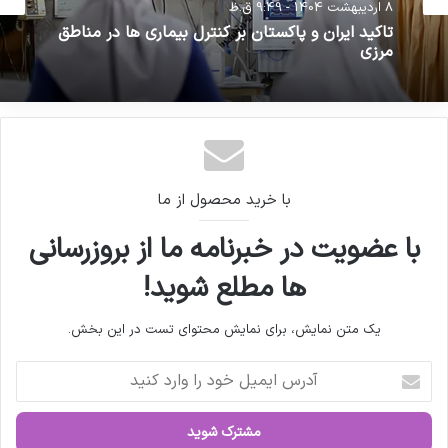
حوزه سلامت
8 اردیبهشت 1404 - 9:49 ق.ظ
کنندگان مواد دارویی، شیمیایی و
26 خرداد 1404 - 2:25 ب.ظ
تاکید ایران و پاکستان بر کنترل بیماری ها در مناطق
بسته بندی دارویی از روند تولید و
مرزی
اقدامات دبیرخانه سندیکا در راستای
خدمت رسانی به تولید کنندگان مواد
دستورات وزارت بهداشت به بیمارستان‌ها در شرایط
دارویی و ملزومات بسته بندی دارویی
جنگی
با خرید محصول از ما
با عضویت در خبرنامه ما از بروزرسانی
کمیسیون بهداشت و درمان مجلس،
ها مطلع شوید!
محمدرضا ظفرقندی،
وزارت بهداشت،
یک متن نمایش، برای نمایش محتوای تست در این بخش.
کپی لینک
آ
د
ر
س