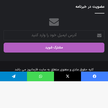
عتبات
عضویت در خبرنامه
عالیات
شد.
آدرس
ایمیل
خود
را
وارد
کنید
کلیه حقوق مادی و معنوی متعلق به سایت فارمانیوز می باشد
خانه
درباره‌ی ما
ارتباط با ما
فیس بوک
X
واتس آپ
تلگرام
اینستاگرام
تلگرام
دک