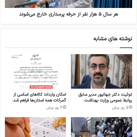
ی
ز
ا
ا
ف
ر
هر سال ۵ هزار نفر از حرفه پرستاری خارج می‌شوند
ت
ن
د
ف
ر
نوشته های مشابه
ا
ز
ح
ر
ف
ه
پ
ر
س
توئیت دکتر جهانپور مدیر سابق
امکان واردات کالاهای اساسی از
ت
روابط عمومی وزارت بهداشت
گمرکات همه استان‌ها فراهم شد.
ا
5 روز پیش
6 روز پیش
ر
ی
خ
ا
ر