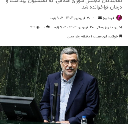
نمایندگان مجلس شورای اسلامی، به کمیسیون بهداشت و
درمان فراخوانده شد.
فارمانیوز
ا
30 فروردین 1404 - 9:02 ق.ظ
ر
آخرین به روز رسانی: 30 فروردین 1404 - 9:02 ق.ظ
0
246
س
خواندن این مطلب 1 دقیقه زمان میبرد
ا
ل
ا
ی
م
ی
ل