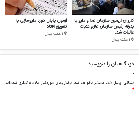
ج
م
ی‌
کاروان اربعین سازمان غذا و دارو با
آزمون پایان دوره داروسازی به
ش
بدرقه رئیس سازمان عازم عتبات
تعویق افتاد
و
عالیات شد.
1 هفته پیش
ن
1 هفته پیش
د
دیدگاهتان را بنویسید
نشانی ایمیل شما منتشر نخواهد شد.
بخش‌های موردنیاز علامت‌گذاری شده‌اند
*
د
ی
د
گ
ا