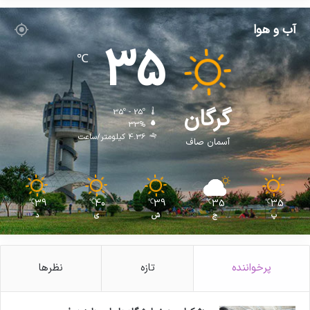
آب و هوا
35
℃
گرگان
35º - 25º
33%
4.36 کیلومتر/ساعت
آسمان صاف
39
40
39
35
35
℃
℃
℃
℃
℃
پ
ج
ش
ی
د
پرخواننده
تازه
نظرها