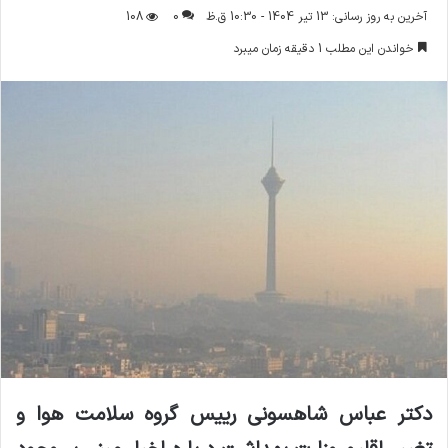
ر
آخرین به روز رسانی: 13 تیر 1404 - 10:30 ق.ظ
0
108
س
خواندن این مطلب 1 دقیقه زمان میبرد
ا
ل
ا
ی
م
ی
ل
دکتر عباس شاهسونی رییس گروه سلامت هوا و