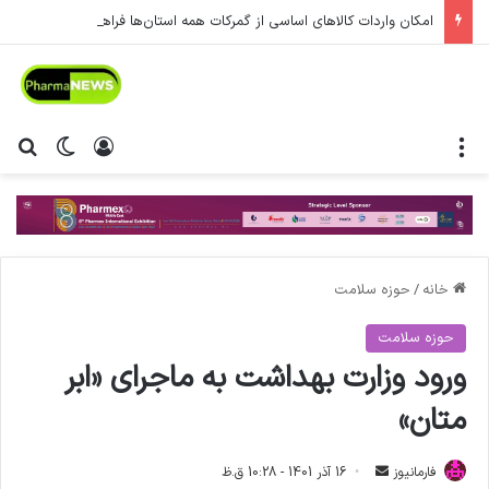
امکان واردات کالاهای اساسی از گمرکات همه استان‌ها فراهم شد.
منو
ورود
تغییر پ
جس
خانه
/
حوزه سلامت
حوزه سلامت
ورود وزارت بهداشت به ماجرای «ابر
متان»
فارمانیوز
ا
16 آذر 1401 - 10:28 ق.ظ