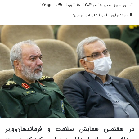
ر
آخرین به روز رسانی: 18 تیر 1404 - 11:18 ق.ظ
0
173
س
خواندن این مطلب 1 دقیقه زمان میبرد
ا
ل
ا
ی
م
ی
ل
در هفتمین همایش سلامت و فرماندهان،
وزیر