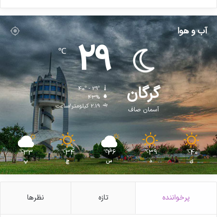
آب و هوا
29
℃
گرگان
40º - 29º
43%
2.19 کیلومتر/ساعت
آسمان صاف
33
34
36
39
40
℃
℃
℃
℃
℃
ی
د
س
چ
پ
پرخواننده
تازه
نظرها