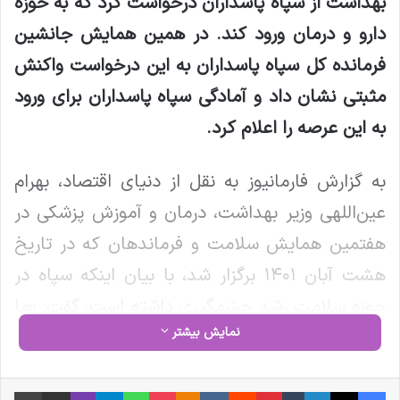
بهداشت از سپاه پاسداران درخواست کرد که به حوزه
دارو و درمان ورود کند. در همین همایش جانشین
فرمانده کل سپاه پاسداران به این درخواست واکنش
مثبتی نشان داد و آمادگی سپاه پاسداران برای ورود
به این عرصه را اعلام کرد
.
به گزارش فارمانیوز به نقل از دنیای اقتصاد، بهرام
عین‌اللهی وزیر بهداشت، درمان و آموزش پزشکی در
هفتمین همایش سلامت و فرماندهان که در تاریخ
هشت آبان ۱۴۰۱ برگزار شد، با بیان اینکه سپاه در
حوزه سلامت رشد چشمگیری داشته است، گفت: «ما
نمایش بیشتر
در دارو هنوز اطمینان لازم را نداریم و پیشنهاد می‌کنم
سپاه پاسداران وارد تولید دارو و حوزه دارو و درمان
فیس بوک
X
لینکدین
‫تامبلر
‫پین‌ترست
‫رددیت
‫VKontakte
‫Odnoklassniki
پاکت
واتس آپ
تلگرام
وایبر
اشتراک گذاری از طریق ایمیل
چاپ