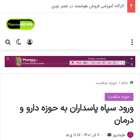
کارگاه آموزشی فروش هوشمند در عصر نوین
منو
ورود
تغییر پ
جس
خانه
/
حوزه سلامت
حوزه سلامت
ورود سپاه پاسداران به حوزه دارو و
درمان
فارمانیوز
ا
9 آذر 1401 - 11:17 ق.ظ