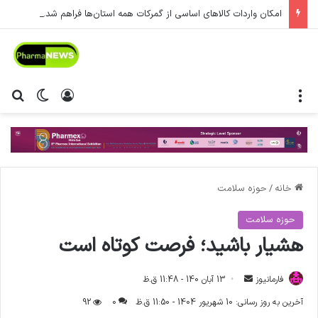
امکان واردات کالاهای اساسی از گمرکات همه استان‌ها فراهم شد.
منو
ورود
تغییر پ
جس
خانه
/
حوزه سلامت
حوزه سلامت
هشیار باشید؛ فرصت کوتاه است
فارمانیوز
ا
13 آبان 140 - 11:48 ق.ظ
ر
آخرین به روز رسانی: 10 شهریور 1404 - 11:50 ق.ظ
0
92
س