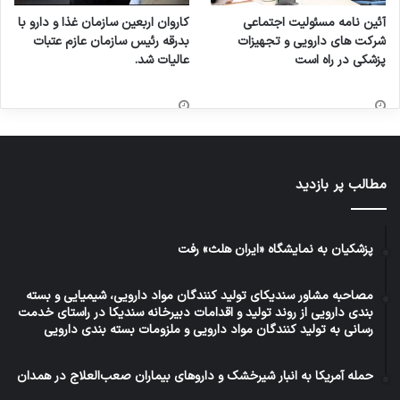
پدیده‌ای جدید که در بحران‌های گذشته در ایران
آئین نامه مسئولیت اجتماعی
کاروان اربعین سازمان غذا و دارو با
نبوده است و در تجربه دیگران نیز من ندیده ام.
شرکت های دارویی و تجهیزات
بدرقه رئیس سازمان عازم عتبات
پزشکی در راه است
عالیات شد.
نکته بسیار مهم مغفول مانده دیگر این است که ارز
را تنها درآمد و دارایی تلقی می‌کنند. در حالی که ارز
یکی از ابزارهای سیاستی بانک مرکزی است که باید
در درجه نخست، در دستیابی به اهداف ثبات
مطالب پر بازدید
اقتصادی و ارزش پول ملی به کارگرفته شود. در حالی
که نگاه درآمدی به ارز، دولت ها را که همیشه دچار
پزشکیان به نمایشگاه «ایران هلث» رفت
کسری بودجه بوده اند به گران شدن ارز متمایل
مصاحبه مشاور سندیکای تولید کنندگان مواد دارویی، شیمیایی و بسته
می‌کند تا با کسب ریال بیشتر، کسری را جبران کند.
بندی دارویی از روند تولید و اقدامات دبیرخانه سندیکا در راستای خدمت
رسانی به تولید کنندگان مواد دارویی و ملزومات بسته بندی دارویی
تورم سنگین ناشی از بحران، بیش از همه، به دولت
آسیب می زند. در تمام موارد این کار، کسری بودجه
حمله آمریکا به انبار شیرخشک و داروهای بیماران صعب‌العلاج در همدان