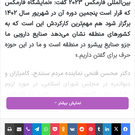
بین‌المللی فارمکس 2023 گفت: «نمایشگاه فارمکس
که قرار است پنجمین دوره آن در شهریور سال ۱۴۰۲
برگزار شود هم مهم‌ترین کارکردش این است که به
کشورهای منطقه نشان می‌دهد صنایع دارویی ما
جزو صنایع پیشرو در منطقه است و ما در این حوزه
حرف برای گفتن داریم
.»
دکتر محسن فتحی نماینده مردم سنندج، کامیاران و
دیواندره در مجلس شورای اسلامی، در مورد لزوم
برگزاری نمایشگاه‌های دارویی در کشور به
فارمانیوز
نمایش بیشتر
گفت: «صنعت دارویی در ایران چند دهه قدمت دارد
و به صورت صنعتی و پیشرفته هم ما جزو کشورهای
فیس بوک
X
لینکدین
‫تامبلر
‫پین‌ترست
‫رددیت
‫VKontakte
‫Odnoklassniki
پاکت
واتس آپ
تلگرام
وایبر
اشتراک گذاری از طریق ایمیل
چاپ
پیشرو در این حوزه هستیم. خوشبختانه با وجود