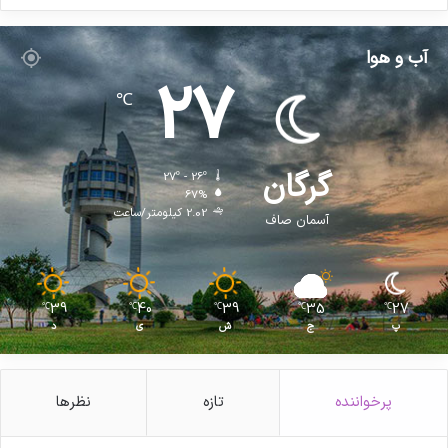
ت
،
د
آب و هوا
ر
27
م
℃
ا
ن
و
آ
گرگان
27º - 26º
م
67%
و
2.02 کیلومتر/ساعت
آسمان صاف
ز
ش
پ
ز
39
40
39
35
27
℃
℃
℃
℃
℃
ش
پ
ج
ش
ی
د
ک
ی
پرخواننده
تازه
نظرها