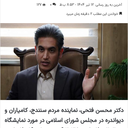
ر
آخرین به روز رسانی: 12 تیر 1404 - 8:53 ب.ظ
0
127
س
خواندن این مطلب 2 دقیقه زمان میبرد
ا
ل
ا
ی
م
ی
ل
دکتر محسن فتحی، نماینده مردم سنندج، کامیاران و
دیواندره در مجلس شورای اسلامی در مورد نمایشگاه