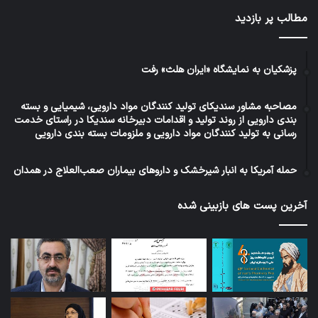
مطالب پر بازدید
سایکوز کوئمایند با اثرات ضد اضطرابی و آرام‌بخشی
خود، به عنوان یکی از محصولات برتر در زمینه
مدیریت سلامت روانی شناخته می‌شود.
پزشکیان به نمایشگاه «ایران هلث» رفت
مصاحبه مشاور سندیکای تولید کنندگان مواد دارویی، شیمیایی و بسته
به طور کلی، محصولات گروه دارویی کیش مدیفارم با
بندی دارویی از روند تولید و اقدامات دبیرخانه سندیکا در راستای خدمت
رسانی به تولید کنندگان مواد دارویی و ملزومات بسته بندی دارویی
ترکیبات موثر و کیفیت بالا، به عنوان یکی از
گزینه‌های برتر در صنعت داروسازی ایران شناخته
حمله آمریکا به انبار شیرخشک و داروهای بیماران صعب‌العلاج در همدان
می‌شوند و در بهبود سلامت و رفاه جامعه نقش
آخرین پست های بازبینی شده
موثری ایفا می‌کنند.
راهبرد‌های رشد و توسعه شرکت داروسازی کیش
مدیفارم