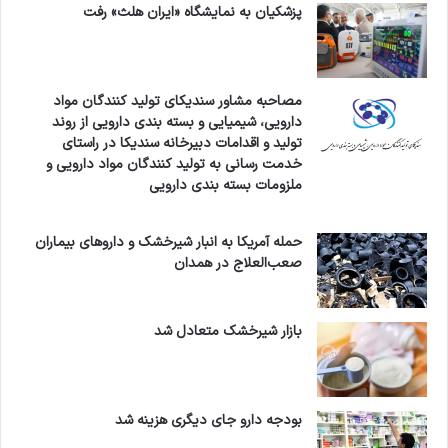
پزشکیان به نمایشگاه «ایران هلث» رفت
تب و درد بسیار موثر است.
ژل آکنومیس، شفافیت و تمیزی پوست با اثربخشی
مصاحبه مشاور سندیکای تولید کنندگان مواد
درمانی
دارویی، شیمیایی و بسته بندی دارویی از روند
تولید و اقدامات دبیرخانه سندیکا در راستای
خدمت رسانی به تولید کنندگان مواد دارویی و
این ژل با ترکیباتی که هوشمندانه انتخاب شده اند،
ملزومات بسته بندی دارویی
برای استفاده موضعی و درمان انواع جوش و آکنه
حمله آمریکا به انبار شیرخشک و داروهای بیماران
مناسب است. اثر سینرژیک کلیندامایسین فسفات و
صعب‌العلاج در همدان
ترتینوئین در این محصول سبب شده ژل آکنومیس از
انتخاب‌های اصلی در دسته محصولات پوستی
بازار شیرخشک متعادل شد
موضعی می‌کند. این محصول با استفاده از ترکیب
منحصر به فرد کلیندامایسین فسفات و ترتینوئین، به
بودجه دارو جای دیگری هزینه شد
عنوان یک راهکار موثر در مقابله با مشکلات پوستی