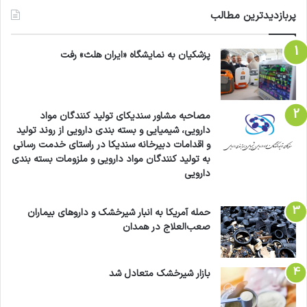
فرآیند بازسازی سلول‌های پوستی، به تسریع در درمان
پربازدیدترین مطالب
جوش و آکنه کمک می‌کند و باعث کاهش قرمزی و
التهابات پوستی می‌شود.
پزشکیان به نمایشگاه «ایران هلث» رفت
بنابراین، ژل آکنومیس به عنوان یک راهکار کامل,
موثر و چندگانه برای درمان جوش و آکنه شناخته
مصاحبه مشاور سندیکای تولید کنندگان مواد
دارویی، شیمیایی و بسته بندی دارویی از روند تولید
می‌شود که با ترکیب منحصر به فرد کلیندامایسین
و اقدامات دبیرخانه سندیکا در راستای خدمت رسانی
فسفات و ترتینوئین، بهبود وضعیت پوست را تسریع
به تولید کنندگان مواد دارویی و ملزومات بسته بندی
دارویی
می‌بخشد و به افراد کمک می‌کند تا پوستی سالم و
زیبا داشته باشند.
حمله آمریکا به انبار شیرخشک و داروهای بیماران
صعب‌العلاج در همدان
پماد،کرم و لوسیون مگاکورت، راهکاری مؤثر برای
درمان التهاب و خارش پوست
بازار شیرخشک متعادل شد