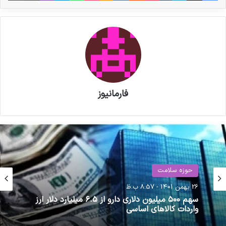
است تا گروه دارویی کیش مدیفارم را به یک نمونه
برتر در حوزه داروسازی تبدیل کند.
استراتژی‌های کلیدی
نوشته های مشابه
فارمانیوز
داروخانه‌ها از اتصال به سامانه
مودیان مستثنی شوند
آئین نامه طرح دارو رسانی درب منزل
حوزه سلامت
حوزه سلامت
به زودی ابلاغ می شود
19 آبان 1400 - 6:47 ب.ظ
26 بهمن 1401 - 8:57 ب.ظ