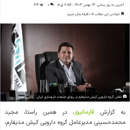
ر
آخرین به روز رسانی: 14 بهمن 1403 - 11:57 ق.ظ
0
214
س
خواندن این مطلب 5 دقیقه زمان میبرد
ا
ل
ا
ی
م
ی
ل
نقش گروه دارویی کیش مدیفارم در رونق صنعت داروسازی ایران
به گزارش
فارمانیوز
، در همین راستا، مجید
محمدحسینی مدیرعامل گروه دارویی کیش مدیفارم،