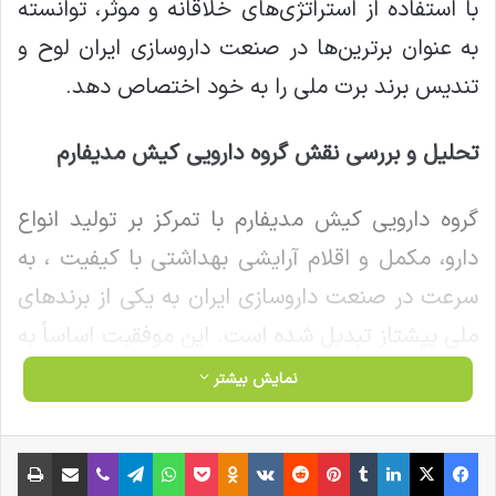
با استفاده از استراتژی‌های خلاقانه و موثر، توانسته
به عنوان برترین‌ها در صنعت داروسازی ایران لوح و
تندیس برند برت ملی را به خود اختصاص دهد.
تحلیل و بررسی نقش گروه دارویی کیش مدیفارم
گروه دارویی کیش مدیفارم با تمرکز بر تولید انواع
دارو، مکمل و اقلام آرایشی بهداشتی با کیفیت ، به
سرعت در صنعت داروسازی ایران به یکی از برندهای
ملی پیشتاز تبدیل شده است. این موفقیت اساساً به
دلیل رهبری استراتژیک و مدیریت هوشمندانه‌ای
نمایش بیشتر
است که توسط مدیرعامل گروه صورت گرفته است.
وی با ارتقاء فرهنگ سازمانی، توسعه فناوری، و
فیس بوک
X
لینکدین
‫تامبلر
‫پین‌ترست
‫رددیت
‫VKontakte
‫Odnoklassniki
پاکت
واتس آپ
تلگرام
وایبر
اشتراک گذاری از طریق ایمیل
چاپ
بهره‌گیری از منابع انسانی متخصص، موفق شده