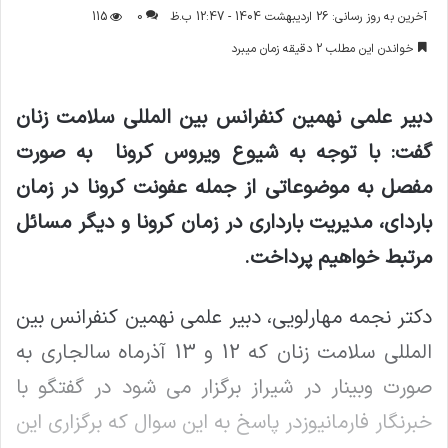
ر
آخرین به روز رسانی: 26 اردیبهشت 1404 - 12:47 ب.ظ
0
115
س
خواندن این مطلب 2 دقیقه زمان میبرد
ا
ل
ا
دبیر علمی نهمین کنفرانس بین المللی سلامت زنان
ی
گفت: با توجه به شیوع ویروس کرونا به صورت
م
ی
مفصل به موضوعاتی از جمله عفونت کرونا در زمان
ل
باردای، مدیریت بارداری در زمان کرونا و دیگر مسائل
مرتبط خواهیم پرداخت
.
دکتر نجمه مهارلویی، دبیر علمی نهمین کنفرانس بین
المللی سلامت زنان که 12 و 13 آذرماه سالجاری به
صورت وبینار در شیراز برگزار می شود در گفتگو با
خبرنگار فارمانیوزدر پاسخ به این سوال که برگزاری این