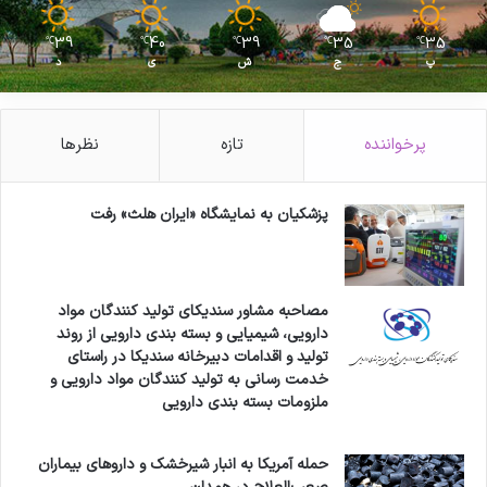
39
40
39
35
35
℃
℃
℃
℃
℃
پ
ج
ش
ی
د
پرخواننده
تازه
نظرها
پزشکیان به نمایشگاه «ایران هلث» رفت
مصاحبه مشاور سندیکای تولید کنندگان مواد
دارویی، شیمیایی و بسته بندی دارویی از روند
تولید و اقدامات دبیرخانه سندیکا در راستای
خدمت رسانی به تولید کنندگان مواد دارویی و
ملزومات بسته بندی دارویی
حمله آمریکا به انبار شیرخشک و داروهای بیماران