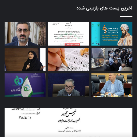
آخرین پست های بازبینی شده
کاروان
آزم
اربعین
پای
سازمان
دور
غذا
دار
و
به