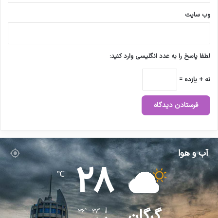
ا
ر
وب‌ سایت
و
ه
ا
ت
لطفا پاسخ را به عدد انگلیسی وارد کنید:
ا
ی
نه + یازده =
ی
د
ی
ه
ب
ی
ن
آب و هوا
ا
28
ل
℃
م
ل
ل
ی
گرگان
36º - 27º
ب