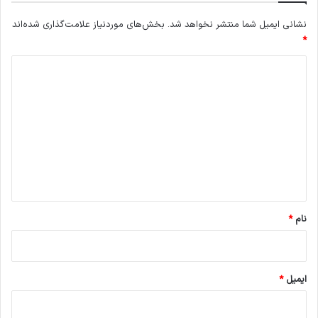
ا
ک
نشانی ایمیل شما منتشر نخواهد شد.
بخش‌های موردنیاز علامت‌گذاری شده‌اند
ت
*
ج
د
و
ی
ی
ز
د
م
ی
گ
ک
ا
ن
ه
ن
د
*
؟
آ
نام
*
ی
ا
ا
ی
ایمیل
*
ن
د