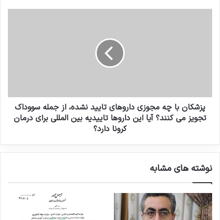
د
ا
ک
ر
پ
نیست.
ن
"
ز
ی
م
ش
د
ن
انتهای پیام/
ک
ت
ا
ش
ن
ر
ب
ش
ا
کپی لینک
د
چ
ه
پزشکان با چه مجوزی داروهای تایید نشده، از جمله سووداک
م
تجویز می کنند؟ آیا این داروها تاییدیه بین المللی برای درمان
ج
کرونا دارد؟
و
ز
ی
نوشته های مشابه
د
ا
ر
و
ه
ا