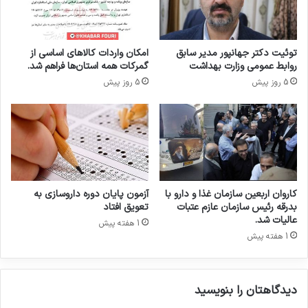
ی
ت
ا
توئیت دکتر جهانپور مدیر سابق
امکان واردات کالاهای اساسی از
ی
روابط عمومی وزارت بهداشت
گمرکات همه استان‌ها فراهم شد.
ی
5 روز پیش
5 روز پیش
د
ن
ش
د
ه
،
ا
ز
کاروان اربعین سازمان غذا و دارو با
آزمون پایان دوره داروسازی به
ج
بدرقه رئیس سازمان عازم عتبات
تعویق افتاد
م
عالیات شد.
1 هفته پیش
ل
1 هفته پیش
ه
س
و
و
دیدگاهتان را بنویسید
د