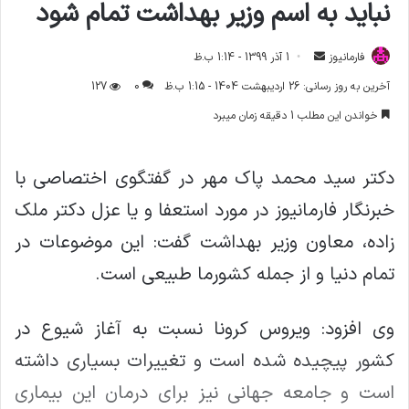
نباید به اسم وزیر بهداشت تمام شود
فارمانیوز
ا
1 آذر 1399 - 1:14 ب.ظ
ر
آخرین به روز رسانی: 26 اردیبهشت 1404 - 1:15 ب.ظ
0
127
س
خواندن این مطلب 1 دقیقه زمان میبرد
ا
ل
ا
دکتر سید محمد پاک مهر در گفتگوی اختصاصی با
ی
خبرنگار فارمانیوز در مورد استعفا و یا عزل دکتر ملک
م
ی
زاده، معاون وزیر بهداشت گفت: این موضوعات در
ل
تمام دنیا و از جمله کشورما طبیعی است.
وی افزود: ویروس کرونا نسبت به آغاز شیوع در
کشور پیچیده شده است و تغییرات بسیاری داشته
است و جامعه جهانی نیز برای درمان این بیماری