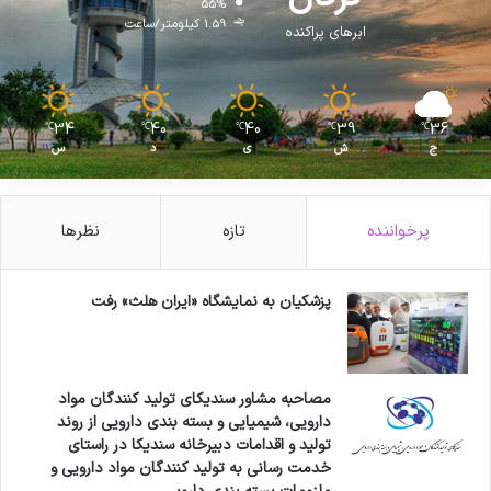
55%
ر
1.59 کیلومتر/ساعت
ابرهای پراکنده
ا
ی
د
ر
34
40
40
39
36
℃
℃
℃
℃
℃
م
ج
ش
ی
د
س
ا
ن
ک
ر
پرخواننده
تازه
نظرها
و
ن
ا
پزشکیان به نمایشگاه «ایران هلث» رفت
د
ا
ر
د
مصاحبه مشاور سندیکای تولید کنندگان مواد
؟
دارویی، شیمیایی و بسته بندی دارویی از روند
تولید و اقدامات دبیرخانه سندیکا در راستای
خدمت رسانی به تولید کنندگان مواد دارویی و