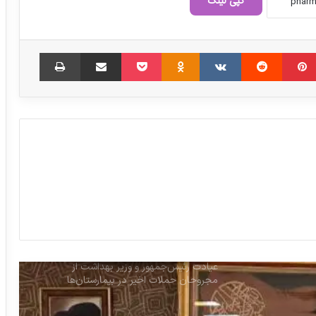
کپی لینک
آب پاکی روی دست فعالان صنعت دارو
‫پین‌ترست
‫رددیت
‫VKontakte
‫Odnoklassniki
پاکت
اشتراک گذاری از طریق ایمیل
چاپ
معوقات دارو به ۱۰۰ همت رسید
پاکمهر: ارز دارو و تجهیزات باید ۲۸۵۰۰ باقی
بماند
انتصاب سه عضو هیئت مدیره سازمان بیمه
سلامت
عیادت رئیس‌جمهور و وزیر بهداشت از
مجروحان حملات اخیر در بیمارستان‌ها
سرپرست جدید هلدینگ دارویی تامین