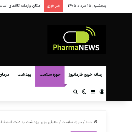
پنجشنبه, 15 مرداد 1405
امکان واردات کالاهای اساس
خبر فوری
رسانه خبری فارمانیوز
حوزه سلامت
بهداشت
درمان
ورود
سایدبار
تغییر پوسته
جستجو برای
خانه
/
حوزه سلامت
/
معرفی وزیر بهداشت به علت استنکاف ا