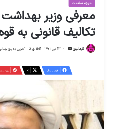
حوزه سلامت
معرفی وزیر بهداشت ب
تکالیف قانونی به قوه
ا
فارمانیوز
13 تیر 1401 - 11:11 ق.ظ
آخرین به روز رسانی: 4 شهریور 1404 - 1:13
ر
س
ا
فیس بوک
X
‫پین‌تر
ل
ا
ی
م
ی
ل