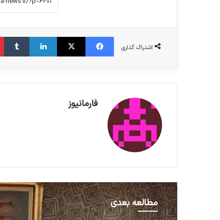
فیس بوک
X
لینکدین
‫تامبلر
اشتراک گذاری
فارمانیوز
مطالعه بعدی