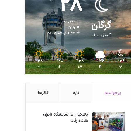
28
℃
گرگان
29º - 26º
63%
2.47 کیلومتر/ساعت
آسمان صاف
39
40
39
36
29
℃
℃
℃
℃
℃
پ
ج
ش
ی
د
پرخواننده
تازه
نظرها
پزشکیان به نمایشگاه «ایران
هلث» رفت