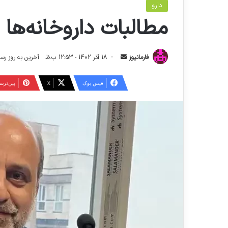
دارو
مطالبات داروخانه‌ها ر
ا
فارمانیوز
18 آذر 1402 - 12:53 ب.ظ
آخرین به روز رسانی: 24 فروردین 1404 -
ر
س
فیس بوک
X
‫پین‌تر
ا
ل
ا
ی
م
ی
ل