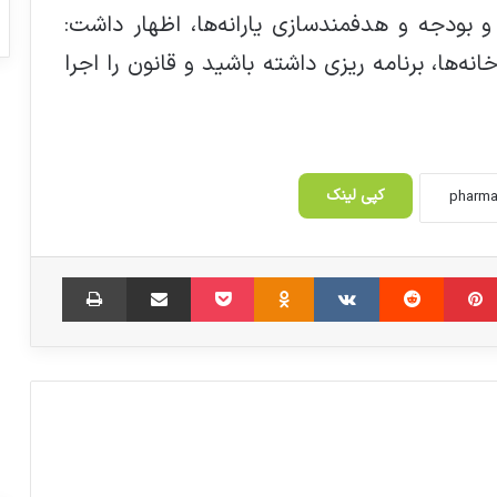
 بودجه و هدفمندسازی یارانه‌ها، اظهار داشت:
نه‌ها، برنامه ریزی داشته باشید و قانون را اجرا
حمایت همه جانبه از تولید کنندگان
از اردیبهشت، هر فردی برای درمان به
بیمارستان مراجعه کند، هیچ هزینه‌ای
کپی لینک
پرداخت نخواهد کرد
تجمع داروسازان در مخالفت با فروش
‫پین‌ترست
‫رددیت
‫VKontakte
‫Odnoklassniki
پاکت
اشتراک گذاری از طریق ایمیل
چاپ
اینترنتی دارو
هشدار نسبت به افزایش کمبودهای دارویی
هشدار کمبود دارو را سیاه‌نمایی دانستند