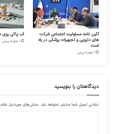
ی
م
ا
ر
ی
آئین نامه مسئولیت اجتماعی شرکت
آب پاکی روی 
خ
های دارویی و تجهیزات پزشکی در راه
ا
1 هفته پیش
است
م
1 هفته پیش
و
ش
د
ر
ا
ی
دیدگاهتان را بنویسید
ر
ا
ن
نشانی ایمیل شما منتشر نخواهد شد.
بخش‌های موردنیاز علامت
د
ی
د