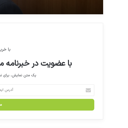
با خری
با عضویت در خبرنامه ما
یک متن نمایش، برای 
آ
د
ر
س
ا
ی
م