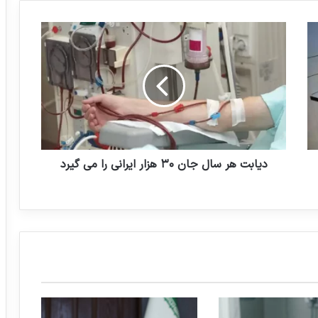
د
ی
ا
ب
ت
ه
ر
س
ا
ل
دیابت هر سال جان ۳۰ هزار ایرانی را می گیرد
ج
ا
ن
۳
۰
ه
ز
ا
ر
ا