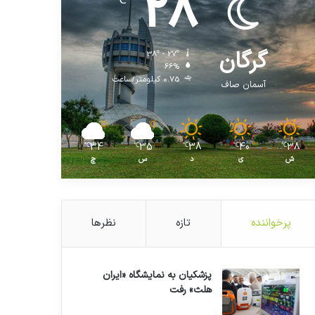
28
℃
گرگان
38º - 27º
66%
0.75 کیلومتر/ساعت
آسمان صاف
34
35
38
40
38
℃
℃
℃
℃
℃
ش
ی
د
س
چ
پرخواننده
تازه
نظرها
پزشکیان به نمایشگاه «ایران
هلث» رفت