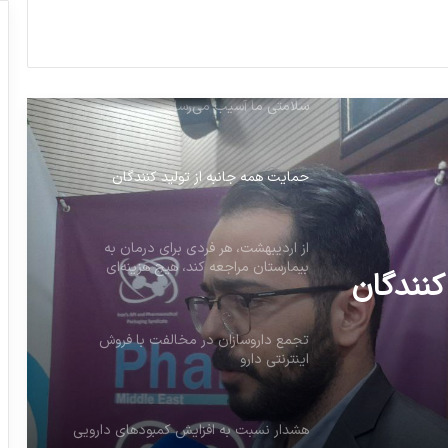
۵ باور اشتباه و افسانه در مورد داروها که به
سلامتی ما آسیب می‌رسانند
حمایت همه جانبه از تولید کنندگان
از اردیبهشت، هر فردی برای درمان به
بیمارستان مراجعه کند، هیچ هزینه‌ای
پرداخت نخواهد کرد
تجمع داروسازان در مخالفت با فروش
اینترنتی دارو
کنندگان
هشدار نسبت به افزایش کمبودهای دارویی
 درمان
هیچ
هشدار کمبود دارو را سیاه‌نمایی دانستند
د