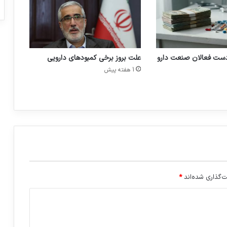
ی
ر
ا
ن
ی
دست فعالان صنعت دارو
علت بروز برخی کمبودهای دارویی
ر
ا
1 هفته پیش
م
ی
گ
ی
ر
د
‌گذاری شده‌اند
*