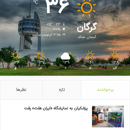
36
℃
گرگان
38º - 29º
33%
3.95 کیلومتر/ساعت
آسمان صاف
34
37
39
41
38
℃
℃
℃
℃
℃
ش
ی
د
س
چ
پرخواننده
تازه
نظرها
پزشکیان به نمایشگاه «ایران هلث» رفت