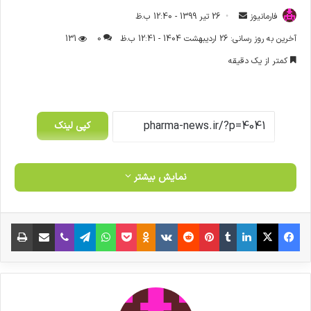
فارمانیوز
ا
26 تیر 1399 - 12:40 ب.ظ
ر
آخرین به روز رسانی: 26 اردیبهشت 1404 - 12:41 ب.ظ
0
131
س
کمتر از یک دقیقه
ا
ل
ا
ی
کپی لینک
م
ی
ل
نمایش بیشتر
فیس بوک
X
لینکدین
‫تامبلر
‫پین‌ترست
‫رددیت
‫VKontakte
‫Odnoklassniki
پاکت
واتس آپ
تلگرام
وایبر
اشتراک گذاری از طریق ایمیل
چاپ