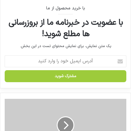
با خرید محصول از ما
با عضویت در خبرنامه ما از بروزرسانی
ها مطلع شوید!
یک متن نمایش، برای نمایش محتوای تست در این بخش.
آ
د
ر
س
ا
ی
م
ی
گ
ل
ز
خ
ا
و
ر
د
ش