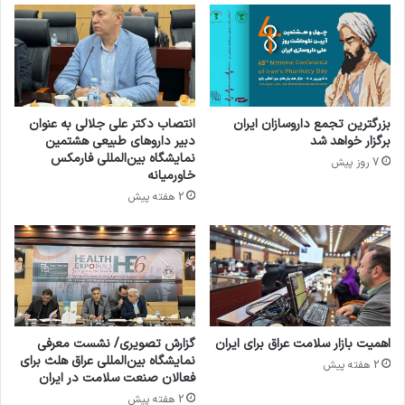
ز
ا
ف
ه
ا
ص
ر
ن
م
ع
ک
ت
بزرگترین تجمع داروسازان ایران
انتصاب دکتر علی جلالی به عنوان
س
ی
برگزار خواهد شد
دبیر داروهای طبیعی هشتمین
۲
ه
نمایشگاه بین‌المللی فارمکس
7 روز پیش
۰
د
خاورمیانه
۲
ف
2 هفته پیش
۰
م
ن
د
د
ر
خ
ا
و
اهمیت بازار سلامت عراق برای ایران
گزارش تصویری/ نشست معرفی
ر
نمایشگاه بین‌المللی عراق هلث برای
2 هفته پیش
فعالان صنعت سلامت در ایران
م
ی
2 هفته پیش