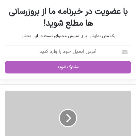
با عضویت در خبرنامه ما از بروزرسانی
ها مطلع شوید!
یک متن نمایش، برای نمایش محتوای تست در این بخش.
آ
د
ر
س
ا
ی
م
ی
ا
ل
خ
خ
ت
و
ص
د
ا
ر
ص
ا
ی