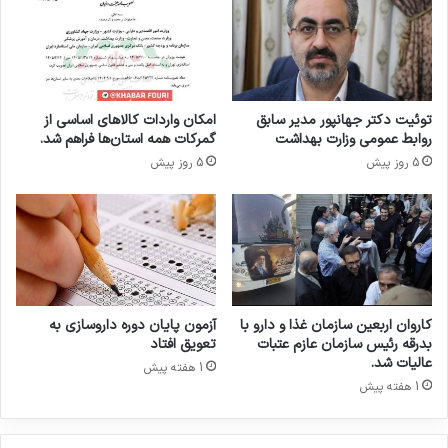
ل
ه
ی
ف
ب
ا
ه
ر
و
م
ز
ک
توئیت دکتر جهانپور مدیر سابق
امکان واردات کالاهای اساسی از
ی
س
روابط عمومی وزارت بهداشت
گمرکات همه استان‌ها فراهم شد.
ر
۲
5 روز پیش
5 روز پیش
ت
۰
ع
۲
ا
۰
و
ن
،
ک
ا
کاروان اربعین سازمان غذا و دارو با
آزمون پایان دوره داروسازی به
ر
بدرقه رئیس سازمان عازم عتبات
تعویق افتاد
و
عالیات شد.
1 هفته پیش
ر
1 هفته پیش
ف
ا
ه