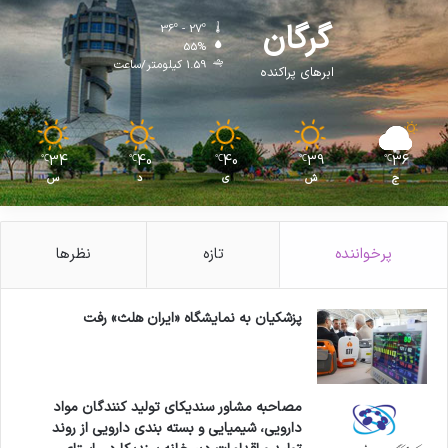
گرگان
36º - 27º
55%
1.59 کیلومتر/ساعت
ابرهای پراکنده
34
40
40
39
36
℃
℃
℃
℃
℃
ج
ش
ی
د
س
پرخواننده
تازه
نظرها
پزشکیان به نمایشگاه «ایران هلث» رفت
مصاحبه مشاور سندیکای تولید کنندگان مواد
دارویی، شیمیایی و بسته بندی دارویی از روند