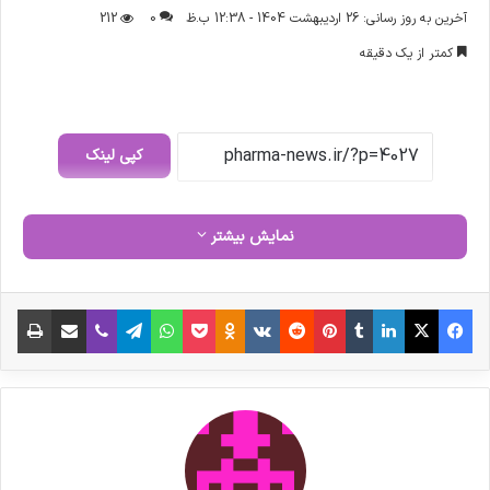
ر
آخرین به روز رسانی: 26 اردیبهشت 1404 - 12:38 ب.ظ
0
212
س
کمتر از یک دقیقه
ا
ل
ا
ی
کپی لینک
م
ی
ل
نمایش بیشتر
فیس بوک
X
لینکدین
‫تامبلر
‫پین‌ترست
‫رددیت
‫VKontakte
‫Odnoklassniki
پاکت
واتس آپ
تلگرام
وایبر
اشتراک گذاری از طریق ایمیل
چاپ