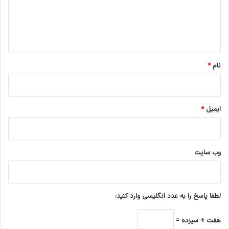
گ
پ
و
ا
ر
ه
م
د
*
ی
نام
*
ر
ع
ا
م
ایمیل
*
ل
ش
ر
ک
وب‌ سایت
ت
ت
م
ا
د
لطفا پاسخ را به عدد انگلیسی وارد کنید:
ب
ا
هفت + سیزده =
ف