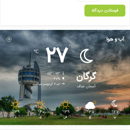
ا
ر
م
ا
ن
ی
آب و هوا
و
27
ز
℃
ت
ی
و
ی
گرگان
27º - 26º
67%
2.02 کیلومتر/ساعت
آسمان صاف
39
40
39
35
27
℃
℃
℃
℃
℃
پ
ج
ش
ی
د