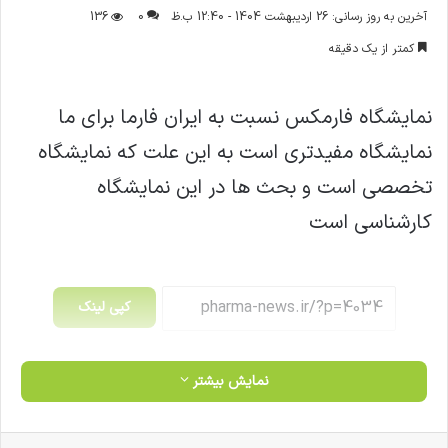
ر
آخرین به روز رسانی: 26 اردیبهشت 1404 - 12:40 ب.ظ
0
136
س
کمتر از یک دقیقه
ا
ل
ا
نمایشگاه فارمکس نسبت به ایران فارما برای ما
ی
نمایشگاه مفیدتری است به این علت که نمایشگاه
م
ی
تخصصی است و بحث ها در این نمایشگاه
ل
کارشناسی است
کپی لینک
نمایش بیشتر
فیس بوک
X
لینکدین
‫تامبلر
‫پین‌ترست
‫رددیت
‫VKontakte
‫Odnoklassniki
پاکت
واتس آپ
تلگرام
وایبر
اشتراک گذاری از طریق ایمیل
چاپ