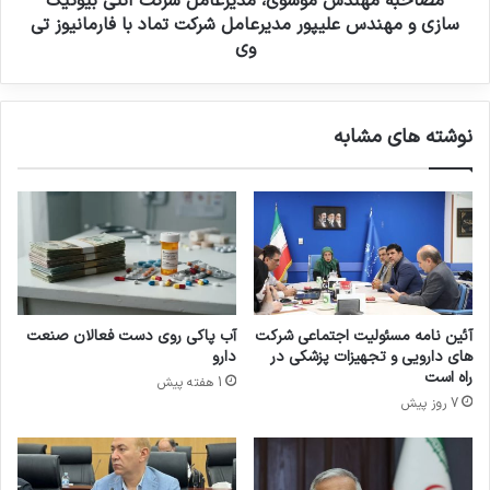
مصاحبه مهندس موسوی، مدیرعامل شرکت آنتی بیوتیک
ک
س
سازی و مهندس علیپور مدیرعامل شرکت تماد با فارمانیوز تی
س
م
وی
۲
و
۰
س
۲
و
نوشته های مشابه
۰
ی
،
م
د
ی
ر
ع
ا
م
آئین نامه مسئولیت اجتماعی شرکت
آب پاکی روی دست فعالان صنعت
ل
های دارویی و تجهیزات پزشکی در
دارو
ش
راه است
1 هفته پیش
ر
7 روز پیش
ک
ت
آ
ن