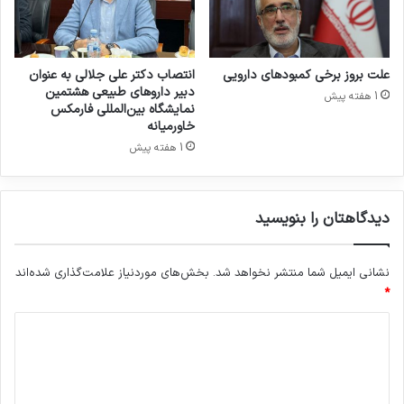
ت
ی
ب
ی
علت بروز برخی کمبودهای دارویی
انتصاب دکتر علی جلالی به عنوان
و
دبیر داروهای طبیعی هشتمین
1 هفته پیش
ت
نمایشگاه بین‌المللی فارمکس
ی
خاورمیانه
ک
1 هفته پیش
س
ا
ز
دیدگاهتان را بنویسید
ی
و
م
نشانی ایمیل شما منتشر نخواهد شد.
بخش‌های موردنیاز علامت‌گذاری شده‌اند
ه
*
ن
د
د
س
ع
ی
ل
د
ی