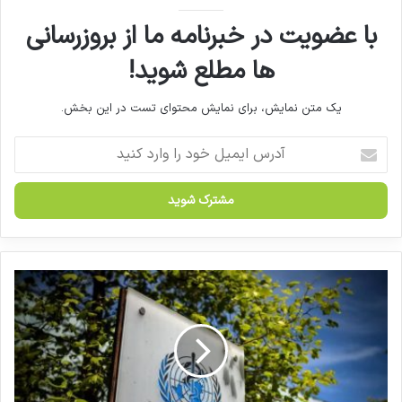
با عضویت در خبرنامه ما از بروزرسانی
ها مطلع شوید!
یک متن نمایش، برای نمایش محتوای تست در این بخش.
آ
د
ر
س
ا
ی
م
ی
آ
ل
م
خ
ر
و
ی
د
ک
ر
ا
ا
ر