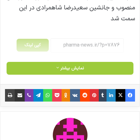
منصوب و جانشین سعیدرضا شاهمرادی در این
سمت شد
کپی لینک
نمایش بیشتر
فیس بوک
X
لینکدین
‫تامبلر
‫پین‌ترست
‫رددیت
‫VKontakte
‫Odnoklassniki
پاکت
واتس آپ
تلگرام
وایبر
اشتراک گذاری از طریق ایمیل
چاپ