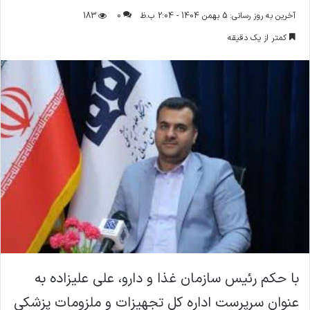
ر
آخرین به روز رسانی: 5 بهمن 1404 - 2:04 ب.ظ
0
183
س
کمتر از یک دقیقه
ا
ل
ا
ی
م
ی
ل
با حکم رئیس سازمان غذا و دارو، علی علیزاده به
عنوان سرپرست اداره کل تجهیزات و ملزومات پزشکی