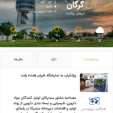
گرگان
36º - 27º
52%
1.53 کیلومتر/ساعت
ابرهای پراکنده
34
40
40
39
36
℃
℃
℃
℃
℃
ج
ش
ی
د
س
پرخواننده
تازه
نظرها
پزشکیان به نمایشگاه «ایران هلث» رفت
مصاحبه مشاور سندیکای تولید کنندگان مواد
دارویی، شیمیایی و بسته بندی دارویی از روند
تولید و اقدامات دبیرخانه سندیکا در راستای