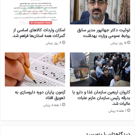
ت
ی
خ
ر
ا
د
ر
ا
ج
ر
توئیت دکتر جهانپور مدیر سابق
امکان واردات کالاهای اساسی از
ش
و
روابط عمومی وزارت بهداشت
گمرکات همه استان‌ها فراهم شد.
د
ی
5 روز پیش
6 روز پیش
ی
د
ا
ر
ی
م
کاروان اربعین سازمان غذا و دارو با
آزمون پایان دوره داروسازی به
بدرقه رئیس سازمان عازم عتبات
تعویق افتاد
عالیات شد.
1 هفته پیش
1 هفته پیش
دیدگاهتان را بنویسید