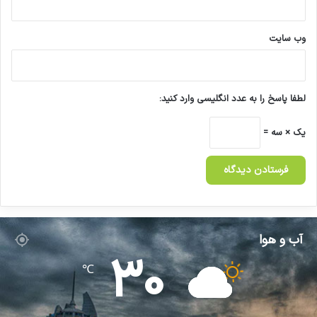
وب‌ سایت
لطفا پاسخ را به عدد انگلیسی وارد کنید:
یک × سه =
آب و هوا
30
℃