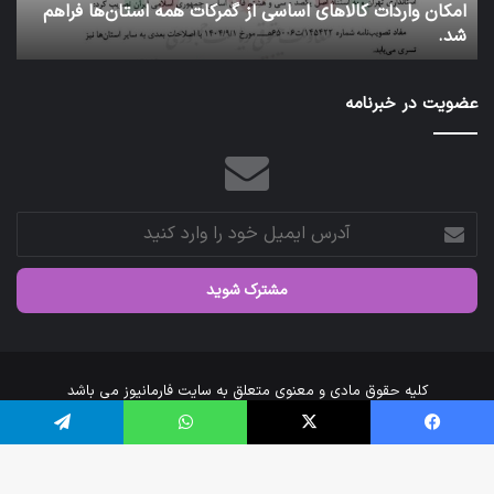
کاروان اربعین سازمان غذا و دارو با بدرقه رئیس سازمان عازم
رئیس
عتبات عالیات شد.
آ
سازمان
عازم
عتبات
عضویت در خبرنامه
عالیات
شد.
آدرس
ایمیل
خود
را
وارد
کنید
کلیه حقوق مادی و معنوی متعلق به سایت فارمانیوز می باشد
خانه
درباره‌ی ما
ارتباط با ما
فیس بوک
X
واتس آپ
تلگرام
اینستاگرام
تلگرام