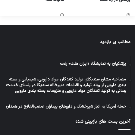
به طور کلی روانشناسان صنعتی در چه حوزه
های
تخصصی به ارائه خدمات مشاوره و روانشناسی به
کارکنان و مدیران سازمانها و یا واحدهای صنعتی
می
پردازند؟
مطالب پر بازدید
متخصصان روانشناسی صنعتی همواره تلاش می‌کنند
پزشکیان به نمایشگاه «ایران هلث» رفت
با توجه به نیاز تخصصی همه حوزه‌های خدمات برای
مصاحبه مشاور سندیکای تولید کنندگان مواد دارویی، شیمیایی و بسته
کارکنان سازمانها و صنایع کشور را پوشش دهند که
بندی دارویی از روند تولید و اقدامات دبیرخانه سندیکا در راستای خدمت
رسانی به تولید کنندگان مواد دارویی و ملزومات بسته بندی دارویی
شامل روانشناسی استخدام و مدیریت منابع انسانی،
روانشناسی و مشاوره شغلی و توسعه کسب و کار و
حمله آمریکا به انبار شیرخشک و داروهای بیماران صعب‌العلاج در همدان
کارآفرینی، روان‌سنجی و آزمون‌های تخصصی بالینی و
آخرین پست های بازبینی شده
سازمانی و صنعت، روانشناسی و مشاوره سلامت
روان و روان درمانی بالینی، روانشناسی و مشاوره