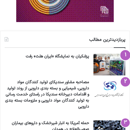
مشاور مدیران و کارمندان باشیم.
در حوزه روانشناسی صنعتی و سازمانی مراحل و
شیوه کار شما به چه صورت است؟
پربازدیدترین مطالب
خدمات ما در حوزه روانشناسی صنعتی و سازمانی
پزشکیان به نمایشگاه «ایران هلث» رفت
شامل مواردی مانند: پایش و ارزیابی مهارت‌های
روانشناختی، سلامت و بهره‌وری ذهنی مدیران ارشد و
میانی و همه طبقات کارکنان، ارتقاء و بهبود انگیزشی
مصاحبه مشاور سندیکای تولید کنندگان مواد
دارویی، شیمیایی و بسته بندی دارویی از روند تولید
و بهره‌وری ذهنی در جهت شکوفایی اقتصادی و
و اقدامات دبیرخانه سندیکا در راستای خدمت رسانی
به تولید کنندگان مواد دارویی و ملزومات بسته بندی
تجاری کشور، گزینش مدیران و کارکنان بر اساس
دارویی
سنجش ویژگی‌های روانشناختی و شخصیت شناسی
شغلی و حرفه‌ای، تولید محتوای دیجیتال و برگزاری
حمله آمریکا به انبار شیرخشک و داروهای بیماران
صعب‌العلاج در همدان