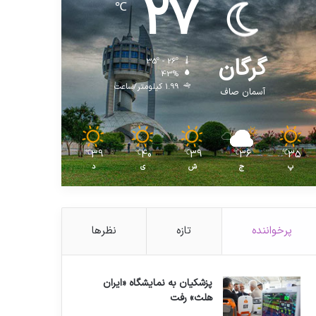
27
℃
گرگان
35º - 26º
43%
1.99 کیلومتر/ساعت
آسمان صاف
39
40
39
36
35
℃
℃
℃
℃
℃
پ
ج
ش
ی
د
پرخواننده
تازه
نظرها
پزشکیان به نمایشگاه «ایران
هلث» رفت