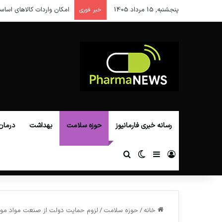
پنجشنبه, 15 مرداد 1405
امکان واردات کالاهای اساس
خبر فوری
رسانه خبری فارمانیوز
حوزه سلامت
بهداشت
درمان
ورود
سایدبار
تغییر پوسته
جستجو برای
خانه
/
حوزه سلامت
/
لزوم حمایت دولت از صنعت مواد موث