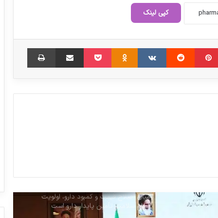
دارویی / تصویب 50 هزار میلیارد تومان
کپی لینک
تسهیلات بانکی
کرفس؛ دشمن فشارخون شما
‫پین‌ترست
‫رددیت
‫VKontakte
‫Odnoklassniki
پاکت
اشتراک گذاری از طریق ایمیل
چاپ
تخلفات پلتفرم‌های فروش دارو رصد می شود
پوشش مشروط داروهای SMA از سوی بیمه
سلامت
طرح پوشش بیمه‌ای داروهای پرهزینه طبق
دهک‌درآمدی
میان اصلاح قیمت و کمبود دارو، اولویت
نظام سلامت تأمین پایدار دارو است