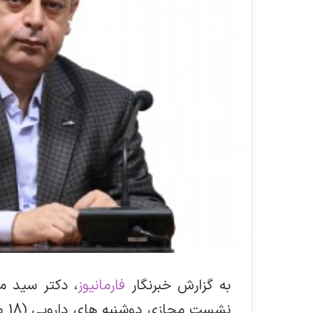
به گزارش خبرنگار
فارمانیوز
، دکتر سید م
نشس