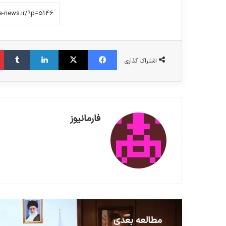
فیس بوک
X
لینکدین
‫تامبلر
اشتراک گذاری
فارمانیوز
مطالعه بعدی