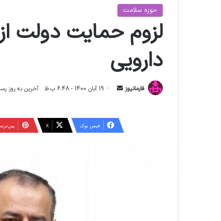
حوزه سلامت
لزوم حمایت دولت از
دارویی
ا
فارمانیوز
19 آبان 1400 - 6:48 ب.ظ
آخرین به روز رسانی: 11 تیر 1404 - 
ر
س
ا
فیس بوک
X
‫پین‌تر
ل
ا
ی
م
ی
ل