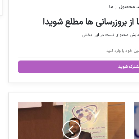
میان اصلاح قیمت و کمبود دارو، اولویت
د محصول از ما
نظام سلامت تأمین پایدار دارو است
 از بروزرسانی ها مطلع شوید!
حمایت سازمان غذا و دارو از شرکت‌های
نمایش محتوای تست در این بخش.
دارویی / تصویب 50 هزار میلیارد تومان
تسهیلات بانکی
کرفس؛ دشمن فشارخون شما
تخلفات پلتفرم‌های فروش دارو رصد می شود
پوشش مشروط داروهای SMA از سوی بیمه
ت
سلامت
و
ل
ی
د
3