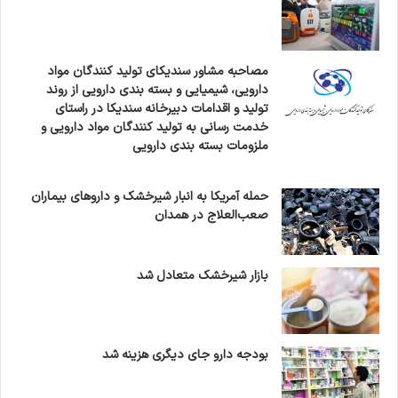
ساخت مدارهای الکترونیکی کرد و تا امروز به این کار
ادامه می‌دهد.
مصاحبه مشاور سندیکای تولید کنندگان مواد
دارویی، شیمیایی و بسته بندی دارویی از روند
امامی مدرک لیسانس را در سال ۱۳۷۵ از دانشگاه
تولید و اقدامات دبیرخانه سندیکا در راستای
خدمت رسانی به تولید کنندگان مواد دارویی و
صنعتی شریف در رشته الکترونیک دریافت کرد و
ملزومات بسته بندی دارویی
مدت کوتاهی هم دانشجوی فوق لیسانس همان
دانشکده بود. ولی در همان زمان تصمیم گرفت که
حمله آمریکا به انبار شیرخشک و داروهای بیماران
صعب‌العلاج در همدان
برای ادامه تحصیل به آمریکا برود. از دانشگاه
استانفورد پذیرش گرفت و در رشته برق مشغول به
بازار شیرخشک متعادل شد
تحصیل شد. امامی مدرک دکتری را در سال ۲۰۰۴
دریافت کرد. پایان‌نامه دکتری‌اش راجع به
اطلاع‌رسانی با استفاده از اپتیک (Optical
بودجه دارو جای دیگری هزینه شد
Communication) بود و دو زمینه الکترونیک و