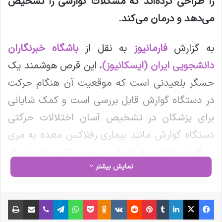
را طراحی کرده‌اند که مشکلات گوارشی را تشخیص
می‌دهد و درمان می‌کند
.
به گزارش
فارمانیوز
به نقل از
باشگاه خبرنگاران
دانشجویی ایران (ایسکانیوز)
، این قرص هوشمند یک
حسگر بلعیدنی است که موقعیت آن هنگام حرکت
در دستگاه گوارش قابل بررسی است و کمک شایانی
برای پزشکان در تشخیص آسان اختلالات حرکتی
دستگاه گوارش مانند بیماری رفلاکس معده به مری
و گاستروپارزی به شمار می‌رود. گاستروپارزی که
نمایش بیشتر
تخلیه تأخیری معده نیز نامیده می‌شود، یک اختلال
پزشکی است که شامل انقباضات عضلانی ضعیف
فیس بوک
X
لینکدین
‫تامبلر
‫پین‌ترست
‫رددیت
‫VKontakte
‫Odnoklassniki
پاکت
واتس آپ
تلگرام
وایبر
اشتراک گذاری از طریق ایمیل
چاپ
معده است که در نتیجه آن، غذا و مایعات، برای