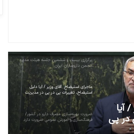
دستگاه قضا به گزارش کمبود دارو و تجهیزات
ورود کند
کم تحرکی چه عارضه هایی دارد
برگزاری بیست و ششمین جلسه هیئت مدیره
انجمن داروسازان ایران
ماجرای استیضاح آقای وزیر / آیا دلیل
استیضاح، تغییرات پی در پی در مدیریت
سازمان غذا و دارو است؟
 آیا
ضرورت بهینه‌سازی مصرف دارو در کشور/
 در پی
فرهنگ‌سازی و آموزش عمومی ضرورت دارد
رو