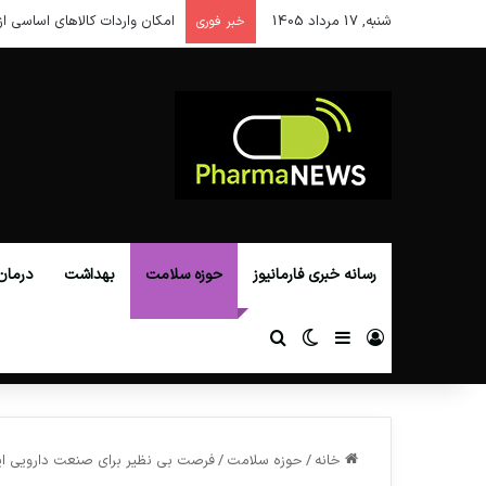
شنبه, 17 مرداد 1405
امکان واردات کالاهای اساسی از
خبر فوری
رسانه خبری فارمانیوز
حوزه سلامت
بهداشت
درمان
ورود
سایدبار
تغییر پوسته
جستجو برای
خانه
/
حوزه سلامت
/
فرصت بی نظیر برای صنعت دارویی ایران در 