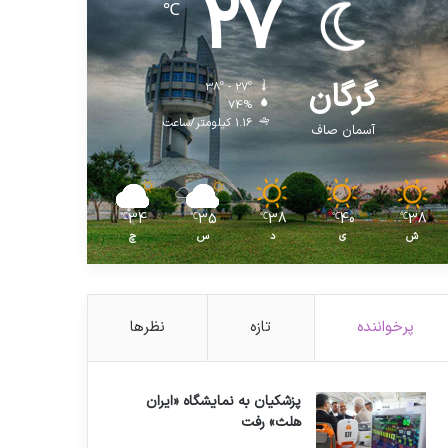
27
℃
گرگان
38º - 27º
74%
1.16 کیلومتر/ساعت
آسمان صاف
34
35
38
40
38
℃
℃
℃
℃
℃
ش
ی
د
س
چ
پرخواننده
تازه
نظرها
پزشکیان به نمایشگاه «ایران
هلث» رفت