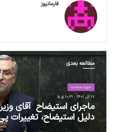
فارمانیوز
مطالعه بعدی
حوزه سلامت
17 آذر 1401 - 10:31 ق.ظ
ماجرای استیضاح آقای وزیر /
دلیل استیضاح، تغییرات پی
در مدیریت سازمان غذا و دا