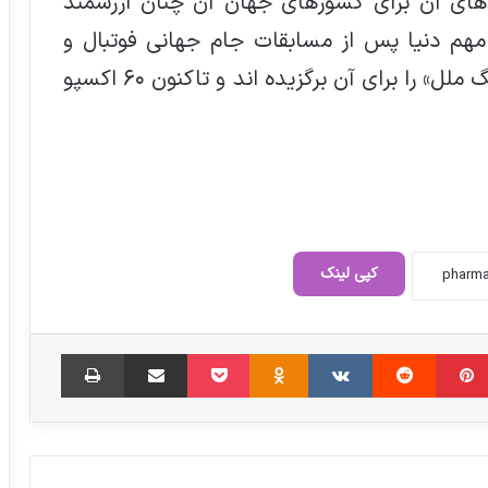
دهای آن برای کشورهای جهان آن چنان ارزشمند
مهم دنیا پس از مسابقات جام جهانی فوتبال و
بازی‌های المپیک بوده و نام «المپیک فرهنگ ملل» را برای آن برگزیده اند و تاکنون ٦٠ اکسپو
ماجرای استیضاح آقای وزیر / آیا دلیل
استیضاح، تغییرات پی در پی در مدیریت
کپی لینک
سازمان غذا و دارو است؟
ضرورت بهینه‌سازی مصرف دارو در کشور/
‫پین‌ترست
‫رددیت
‫VKontakte
‫Odnoklassniki
پاکت
اشتراک گذاری از طریق ایمیل
چاپ
فرهنگ‌سازی و آموزش عمومی ضرورت دارد
آیا مصرف تخم مرغ خام محلی برای کم
خونی مفید است