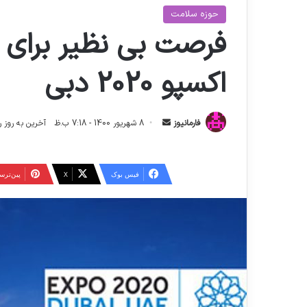
حوزه سلامت
فرصت بی نظیر برای ص
اکسپو 2020 دبی
ا
فارمانیوز
8 شهریور 1400 - 7:18 ب.ظ
آخرین به روز رسانی: 11 تیر 04
ر
س
ا
فیس بوک
X
‫پین‌تر
ل
ا
ی
م
ی
ل