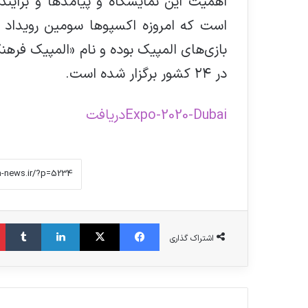
اهمیت این نمایشگاه و پیامدها و برآین
است که امروزه اکسپوها سومین رویداد 
در ٢٤ کشور برگزار شده است.
Expo-2020-Dubai
دریافت
فیس بوک
X
لینکدین
‫تامبلر
اشتراک گذاری