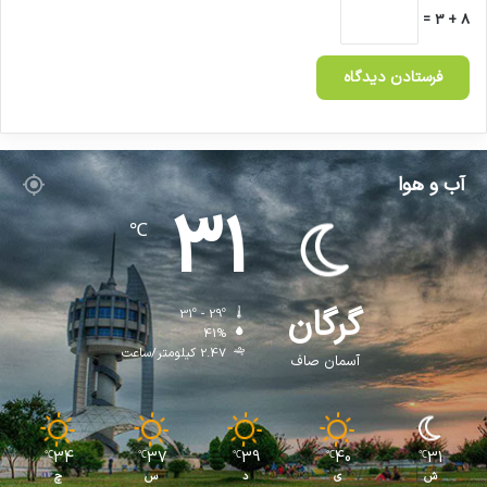
8 + 3 =
آب و هوا
31
℃
گرگان
31º - 29º
41%
2.47 کیلومتر/ساعت
آسمان صاف
34
37
39
40
31
℃
℃
℃
℃
℃
ش
ی
د
س
چ