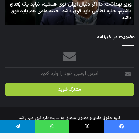
وزارت
اس
بهداشت
فر
6 روز پیش
توئیت دکتر جهانپور مدیر سابق روابط عمومی وزارت بهداشت
شد
عضویت در خبرنامه
آدرس
ایمیل
خود
را
وارد
کنید
کلیه حقوق مادی و معنوی متعلق به سایت فارمانیوز می باشد
خانه
درباره‌ی ما
ارتباط با ما
فیس بوک
X
واتس آپ
تلگرام