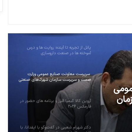
دارویی
زنجیره تولید دارو با پتروشیمی گره خورده
است
پانل از تجربه تا آینده: روایت ها و درس
آموخته ها در صنعت داروسازی
سرپرست معاونت صنایع عمومی وزارت
صمت و سرپرست سازمان شهرک‌های صنعتی
منصوب شدند
مومی
مان
آروین کالا کیمیا البرز و برنامه های حضور در
فارمکس ۲۰۲۶
شدند
دکتر شهرام شعیبی در گفت‌وگو با ایفدانا، با