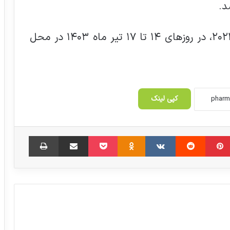
د.
ششمین نمایشگاه بین المللی فارمکس ۲۰۲۴، در روزهای ۱۴ تا ۱۷ تیر ماه ۱۴۰۳ در محل
سرپرست معاونت صنایع عمومی وزارت
صمت و سرپرست سازمان شهرک‌های صنعتی
کپی لینک
منصوب شدند
آروین کالا کیمیا البرز و برنامه های حضور در
‫پین‌ترست
‫رددیت
‫VKontakte
‫Odnoklassniki
پاکت
اشتراک گذاری از طریق ایمیل
چاپ
فارمکس ۲۰۲۶
دکتر شهرام شعیبی در گفت‌وگو با ایفدانا، با
اشاره به اقدامات حمایتی از صنایع حوزه
سلامت اظهار کرد:
وجود نرم‌افزارهای غیرقانونی در حوزه تبادل