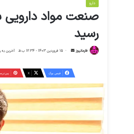
دارو
صنعت مواد دارویی ب
رسید
ا
فارمانیوز
15 فروردین 1403 - 12:34 ب.ظ
آخرین به روز رسانی: 14
ر
س
ا
فیس بوک
X
‫پین‌تر
ل
ا
ی
م
ی
ل