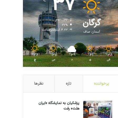
37
℃
گرگان
38º - 29º
27%
4.23 کیلومتر/ساعت
آسمان صاف
34
37
39
41
38
℃
℃
℃
℃
℃
ش
ی
د
س
چ
پرخواننده
تازه
نظرها
پزشکیان به نمایشگاه «ایران
هلث» رفت