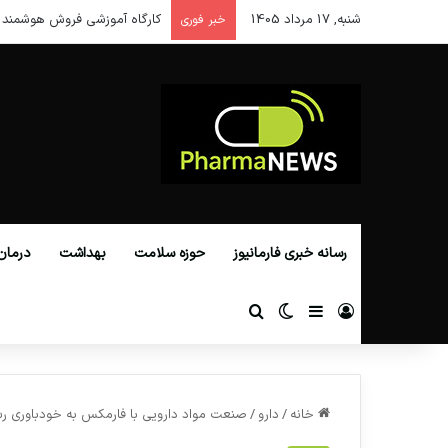
شنبه, 17 مرداد 1405
کارگاه آموزشی فروش هوشمند 
خبر فوری
رسانه خبری فارمانیوز
حوزه سلامت
بهداشت
درمان
ورود
سایدبار
تغییر پوسته
جستجو برای
خانه
/
دارو
/
صنعت مواد دارویی با فارمکس به خودباوری ر