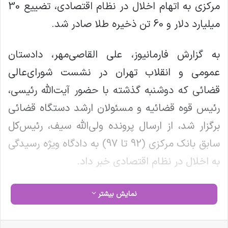
مرکزی به اتهام اخلال در نظام اقتصادی، تضییع 30
میلیارد دلار و 60 تن ذخیره طلا صادر شد.
به گزارش فارمانیوز، علی القاصی‌مهر، دادستان
عمومی و انقلاب تهران در نشست شورای‌عالی
قضائی که دوشنبه گذشته با حضور آیت‌الله رئیسی،
رئیس قوه قضائیه و مسئولان ارشد دستگاه قضائی
برگزار شد، از ارسال پرونده ولی‌الله سیف، رئیس‌کل
سابق بانک مرکزی (92 تا 97) به دادگاه ویژه رسیدگی
به اخلال در نظام اقتصادی خبر داد.
وی افزود: در نتیجه نقض مقررات و ترک فعل ها در
نمایش بیشتر
سال های 95 تا 97، علاوه بر وقوع اخلال در نظام
اقتصادی، 30 میلیارد و 200 میلیون دلار منابع ارزی و
فیس بوک
X
لینکدین
‫تامبلر
‫پین‌ترست
‫رددیت
‫VKontakte
‫Odnoklassniki
پاکت
واتس آپ
تلگرام
وایبر
اشتراک گذاری از طریق ایمیل
چاپ