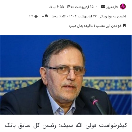
فارمانیوز
ا
15 اردیبهشت 1400 - 6:55 ب.ظ
ر
آخرین به روز رسانی: 26 اردیبهشت 1404 - 6:56 ب.ظ
0
121
س
خواندن این مطلب 1 دقیقه زمان میبرد
ا
ل
ا
ی
م
ی
ل
کیفرخواست «ولی الله سیف» رئیس کل سابق بانک