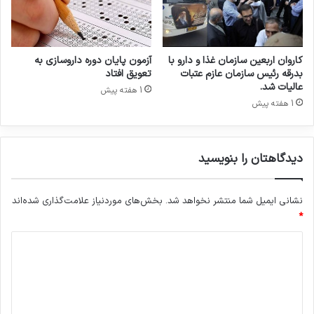
س
:
ی
ا
ن
ت
د
ا
کاروان اربعین سازمان غذا و دارو با
آزمون پایان دوره داروسازی به
ا
ق
بدرقه رئیس سازمان عازم عتبات
تعویق افتاد
ر
ب
عالیات شد.
1 هفته پیش
و
ا
1 هفته پیش
خ
ز
ا
ر
ن
گ
ه
ا
دیدگاهتان را بنویسید
ن
ی
چ
نشانی ایمیل شما منتشر نخواهد شد.
بخش‌های موردنیاز علامت‌گذاری شده‌اند
ه
*
ک
د
ا
ر
ی
ه
د
ا
س
گ