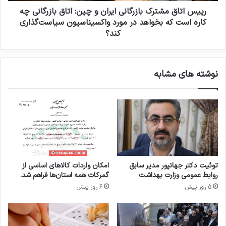
د
ش
رییس اتاق مشترک بازرگانی ایران و چین: اتاق بازرگانی چه
ا
ت
کاره است که بخواهد در مورد واکسیناسیون سیاست‌گذاری
د
ر
کند؟
:
ک
و
ب
ا
ا
نوشته های مشابه
ک
ز
س
ر
ی
گ
ن
ا
ا
ن
س
ی
ی
ا
و
ی
ن
ر
توئیت دکتر جهانپور مدیر سابق
امکان واردات کالاهای اساسی از
3
ا
روابط عمومی وزارت بهداشت
گمرکات همه استان‌ها فراهم شد.
8
ن
5 روز پیش
6 روز پیش
0
و
ت
چ
ک
ی
ن
ن