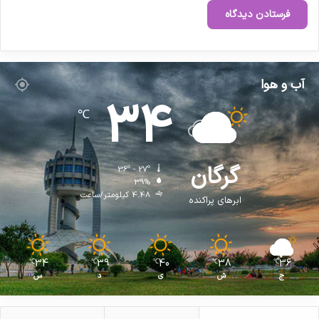
س
ی
و
ن
س
آب و هوا
ی
34
ا
℃
س
ت‌
گ
ذ
گرگان
36º - 27º
ا
39%
ر
4.48 کیلومتر/ساعت
ابرهای پراکنده
ی
ک
ن
د
34
39
40
38
36
℃
℃
℃
℃
℃
؟
ج
ش
ی
د
س