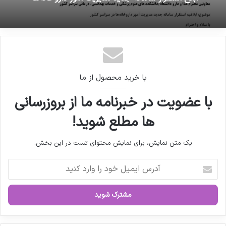
عرضه غیرقانونی شربت تریاک در عطاری‌ها
دارویی و ملزومات بسته بندی دارویی
23 بهمن 1404 - 1:16 ب.ظ
کپی لینک
ابلاغ استقرار سامانه جدید مدیریت امور داروخانه‌ها
با خرید محصول از ما
با عضویت در خبرنامه ما از بروزرسانی
ها مطلع شوید!
یک متن نمایش، برای نمایش محتوای تست در این بخش.
آ
د
ر
س
ا
ی