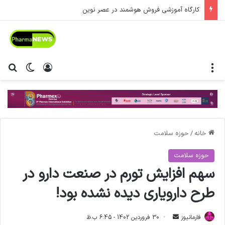
کارگاه آموزشی فروش هوشمند در عصر نوین
منو
ورود
تغییر پ
جس
خانه
/
حوزه سلامت
حوزه سلامت
سهم افزایش تورم در صنعت دارو در
طرح دارویاری دیده نشده بود!
فارمانیوز
ا
30 فروردین 1402 - 6:45 ب.ظ