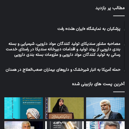
به‌روزرسانی پرداخت مطالبات دارد و سازمان بیمه
مطالب پر بازدید
تأمین اجتماعی نیز حجم بدهی بالایی دارد و بیمه
نیروهای مسلح عملکرد مناسبی ندارد. نظام پرداخت
پزشکیان به نمایشگاه «ایران هلث» رفت
مطالبات داروخانه‌ها بسیار معیوب است و
مصاحبه مشاور سندیکای تولید کنندگان مواد دارویی، شیمیایی و بسته
شرکت‌های پخش در گذشته بیشتر مدارا می‌کردند
بندی دارویی از روند تولید و اقدامات دبیرخانه سندیکا در راستای خدمت
رسانی به تولید کنندگان مواد دارویی و ملزومات بسته بندی دارویی
اما امروزه به خاطر کمبود‌هایی که وجود دارد و به
دلیل اینکه ذخایر استراتژیک در انبار کارخانه‌ها پائین
حمله آمریکا به انبار شیرخشک و داروهای بیماران صعب‌العلاج در همدان
آمده در شرکت‌های پخش عملاً داروی زیادی وجود
آخرین پست های بازبینی شده
ندارد.
سلطانی
: یکی از مسائل دیگری که وجود داشت این
بود که سهم افزایش تورم در صنعت دارو در طرح
دارویار دیده نشده بود و صرفاً به پرداخت