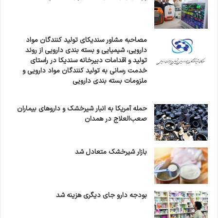
می‌کنند و اصطلاحاً چاله‌ها را پر می‌کنند و در اولویت
آخر می خواهند فقط مطالبات داروخانه‌ها را بدهند
که این مسئله قطعاً به کل زنجیره انتقال دارو آسیب
مصاحبه مشاور سندیکای تولید کنندگان مواد
دارویی، شیمیایی و بسته بندی دارویی از روند
وارد می‌کند.
تولید و اقدامات دبیرخانه سندیکا در راستای
خدمت رسانی به تولید کنندگان مواد دارویی و
ملزومات بسته بندی دارویی
منابع اجرای طرح دارویار به موقع تأمین نشد؟
حمله آمریکا به انبار شیرخشک و داروهای بیماران
آزادی
: سازمان برنامه و بودجه، بودجه دارویار را بر
صعب‌العلاج در همدان
اساس عملکرد سال گذشته تعیین کرده، در حالی که
بودجه مورد انتظار سازمان غذا و دارو با بودجه
بازار شیرخشک متعادل شد
پیشنهاد شده در طرح دارویار فاصله دارد.
سلطانی
: در طرح دارویار مقرر شد که سازمان برنامه
بودجه دارو جای دیگری هزینه شد
بر اساس عملکرد بیمه منابع را در اختیار بیمه‌ها قرار