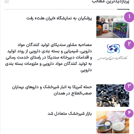
پربازدیدترین مطالب
باید تأمین شود؟
پزشکیان به نمایشگاه «ایران هلث» رفت
پیرصالحی
: بخشی از نقدینگی از زنجیره تأمین دارو
برمی‌گردد یعنی از داروخانه‌ها به پخش و از پخش به
صنعت باز می‌گردد. تا پیش از این که ارز دولتی دارو
مصاحبه مشاور سندیکای تولید کنندگان مواد
دارویی، شیمیایی و بسته بندی دارویی از روند تولید
حذف شود بدهی سازمان‌های بیمه به داروخانه‌ها
و اقدامات دبیرخانه سندیکا در راستای خدمت رسانی
به تولید کنندگان مواد دارویی و ملزومات بسته بندی
وجود داشت اما مبلغ آن کمتر بود و داروخانه‌ها با
دارویی
وام بانکی و سایر روش‌ها می‌توانستند این کاهش
نقدینگی حاصل از تأخیر پرداخت بیمه‌ها را به نحوی
حمله آمریکا به انبار شیرخشک و داروهای بیماران
صعب‌العلاج در همدان
جبران کنند اما الان باتوجه به افزایش حجم نقدینگی
موردنیاز پس از تغییر نرخ ارز دارو، میزان مشکلات
بازار شیرخشک متعادل شد
نقدینگی بیشتر شده است. بخش دیگری از مشکلات
نقدینگی نیز به دلیل تأخیر و بدعهدی بانک‌ها در