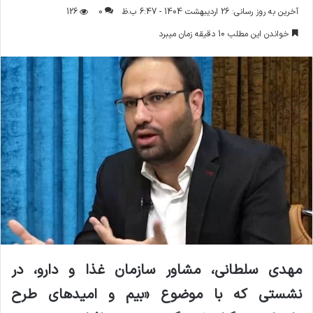
ر
آخرین به روز رسانی: 26 اردیبهشت 1404 - 6:47 ب.ظ
0
126
س
خواندن این مطلب 10 دقیقه زمان میبرد
ا
ل
ا
ی
م
ی
ل
مهدی سلطانی، مشاور سازمان غذا و دارو، در
نشستی که با موضوع «بیم و امیدهای طرح