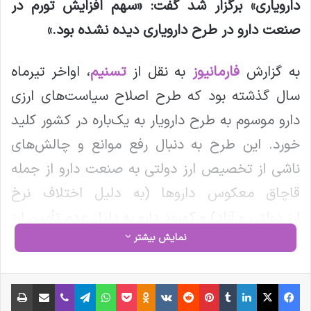
دارویاری» برگزار شد گفت: «سهم افزایش تورم در
صنعت دارو در طرح دارویاری دیده نشده بود
.»
به گزارش
فارمانیوز
به نقل از
تسنیم
، اواخر تیرماه
سال گذشته بود که طرح اصلاح سیاست‌های ارزی
دارو موسوم به طرح دارویار به یک‌باره در کشور کلید
خورد. این طرح به دنبال رفع موانع و چالش‌های
ناشی از تخصیص ارز دولتی به صنعت دارو از جمله
قاچاق معکوس داروها (به دلیل اختلاف نرخ
ارز دولتی و آزاد) و کمبود دارو به دلیل عدم تأمین ارز
نمایش بیشتر
دولتی بود اما با گذشت چندماه پس از اجرا، با برخی
نواقص و چالش‌ها مواجه شد.
فیس بوک
X
لینکدین
‫تامبلر
‫پین‌ترست
‫رددیت
‫VKontakte
‫Odnoklassniki
پاکت
واتس آپ
تلگرام
وایبر
اشتراک گذاری از طریق ایمیل
چاپ
در همین راستا نشستی با موضوع چالش‌های طرح