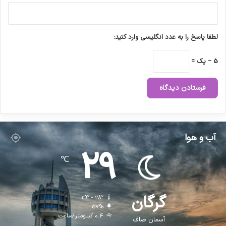
لطفا پاسخ را به عدد انگلیسی وارد کنید:
5 − یک =
آب و هوا
29
℃
گرگان
29º - 28º
57%
0.4 کیلومتر/ساعت
آسمان صاف