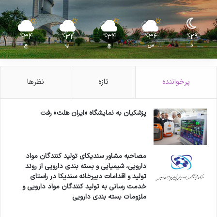
34
34
34
36
29
℃
℃
℃
℃
℃
د
س
چ
پ
ج
پرخواننده
تازه
نظرها
پزشکیان به نمایشگاه «ایران هلث» رفت
مصاحبه مشاور سندیکای تولید کنندگان مواد
دارویی، شیمیایی و بسته بندی دارویی از روند
تولید و اقدامات دبیرخانه سندیکا در راستای
خدمت رسانی به تولید کنندگان مواد دارویی و
ملزومات بسته بندی دارویی