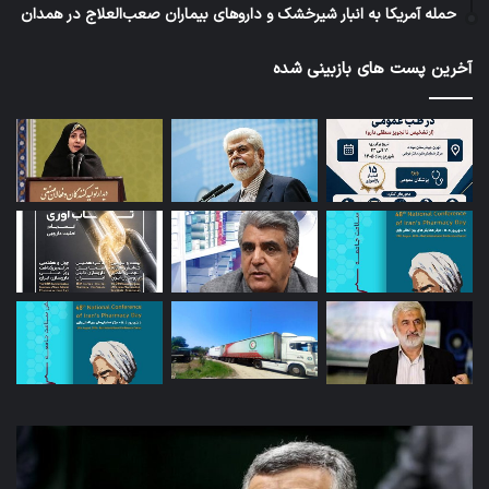
حمله آمریکا به انبار شیرخشک و داروهای بیماران صعب‌العلاج در همدان
آخرین پست های بازبینی شده
توئیت
امک
دکتر
وار
جهانپور
کال