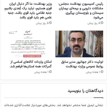
م
ب
رئیس کمیسیون بهداشت مجلس:
وزیر بهداشت: ما اگر دنبال ایران
ب
ه
مشکلات دارویی و بیمه‌ای بیماران
قوی هستیم، نباید یک بُعدی باشیم،
ه
د
سیستان و بلوچستان پیگیری
جنبه نظامی باید قوی باشد، جنبه
د
ا
می‌شود
علمی هم باید قوی باشد
ا
خ
5 روز پیش
5 روز پیش
ش
ل
ت
ی
د
د
ر
ر
خ
س
ص
ا
و
ل
ص
۹
توئیت دکتر جهانپور مدیر سابق
امکان واردات کالاهای اساسی از
ف
۹
روابط عمومی وزارت بهداشت
گمرکات همه استان‌ها فراهم شد.
س
1 هفته پیش
1 هفته پیش
ا
د
س
دیدگاهتان را بنویسید
ا
خ
ت
نشانی ایمیل شما منتشر نخواهد شد.
بخش‌های موردنیاز علامت‌گذاری شده‌اند
ا