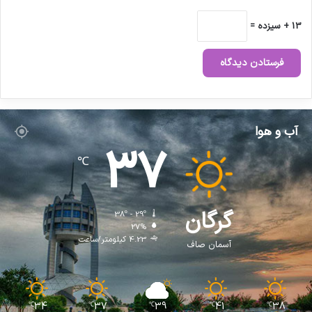
13 + سیزده =
آب و هوا
37
℃
گرگان
38º - 29º
27%
4.23 کیلومتر/ساعت
آسمان صاف
34
37
39
41
38
℃
℃
℃
℃
℃