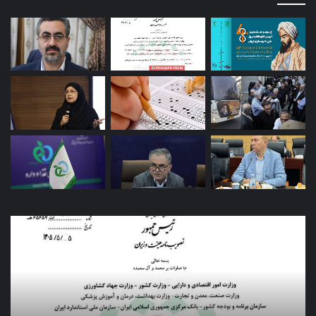
کاروان
اربعین
سازمان
غذا
و
دارو
با