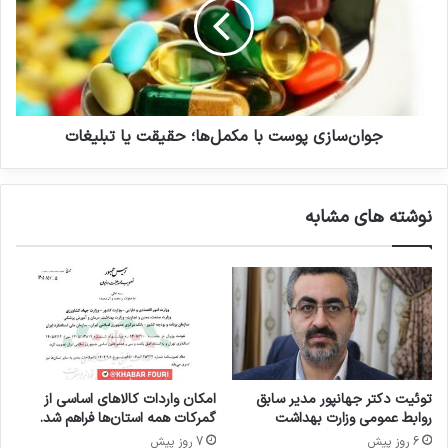
د
ز
ن‌
ظ
س
ر
ا
ف
ز
ی
ی
ت
پ
ب
و
جوان‌سازی پوست با مکمل‌ها؛ حقیقت یا تبلیغات
ا
س
ز
ت
ا
ب
نوشته های مشابه
ر
ا
ح
م
ل
ک
ا
م
ل
ل‌
ا
ه
س
ا
ت
؛
ف
ح
توئیت دکتر جهانپور مدیر سابق
امکان واردات کالاهای اساسی از
ا
ق
روابط عمومی وزارت بهداشت
گمرکات همه استان‌ها فراهم شد.
د
ی
6 روز پیش
7 روز پیش