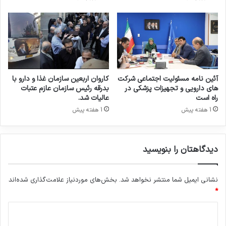
ه
ق
ک
ت
ن
ی
د
ا
ت
ب
ل
ی
آئین نامه مسئولیت اجتماعی شرکت
کاروان اربعین سازمان غذا و دارو با
غ
های دارویی و تجهیزات پزشکی در
بدرقه رئیس سازمان عازم عتبات
ا
راه است
عالیات شد.
ت
1 هفته پیش
1 هفته پیش
دیدگاهتان را بنویسید
نشانی ایمیل شما منتشر نخواهد شد.
بخش‌های موردنیاز علامت‌گذاری شده‌اند
*
د
ی