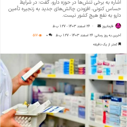
اشاره به برخی تنش‌ها در حوزه دارو، گفت: در شرایط
حساس کنونی، افزودن چالش‌های جدید به زنجیره تأمین
دارو به نفع هیچ کشور نیست.
فارمانیوز
ا
26 اسفند 1403 - 1:27 ب.ظ
ر
آخرین به روز رسانی: 26 اسفند 1403 - 1:27 ب.ظ
0
517
س
کمتر از یک دقیقه
ا
ل
ا
ی
م
ی
ل