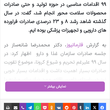
۹۹ اقدامات مناسبی در حوزه تولید و حتی صادرات
محصولات سلامت محور انجام شد، گفت: در سال
گذشته شاهد رشد ۸ و ۲۳ درصدی صادرات فراورده
های دارویی و تجهیزات پزشکی بوده ایم
.
به گزارش
فارمانیوز
، دکتر محمدرضا شانه‌ساز در
جلسه صادرات سازمان غذا و دارو اظهار کرد: در
سال ۹۹ علیرغم تحریم و شیوع کرونا، موضوع تقویت
صادرات بسیار اهمیت داشت و اقدامات بسیار خوبی
نیز در راستای تامین اقلام مورد نیاز برای مبارزه با
نمایش بیشتر
کرونا انجام شد که از تمامی فعالان این حوزه
مخصوصا کسانی که در شرایط سخت به مردم و
فیس بوک
X
لینکدین
‫تامبلر
‫پین‌ترست
‫رددیت
‫VKontakte
‫Odnoklassniki
پاکت
واتس آپ
تلگرام
وایبر
اشتراک گذاری از طریق ایمیل
چاپ
کشور خدمت کردند، سپاسگزاریم.