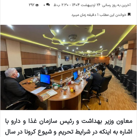
ر
آخرین به روز رسانی: 26 اردیبهشت 1404 - 2:30 ب.ظ
0
292
س
خواندن این مطلب 1 دقیقه زمان میبرد
ا
ل
ا
ی
م
ی
ل
معاون وزیر بهداشت و رئیس سازمان غذا و دارو با
اشاره به اینکه در شرایط تحریم و شیوع کرونا در سال