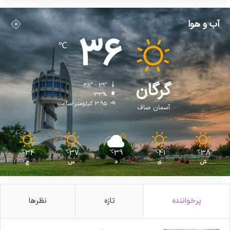
ی
و
آب و هوا
»
36
℃
گرگان
38º - 29º
33%
3.95 کیلومتر/ساعت
آسمان صاف
34
37
39
41
38
℃
℃
℃
℃
℃
ش
ی
د
س
چ
پرخواننده
تازه
نظرها