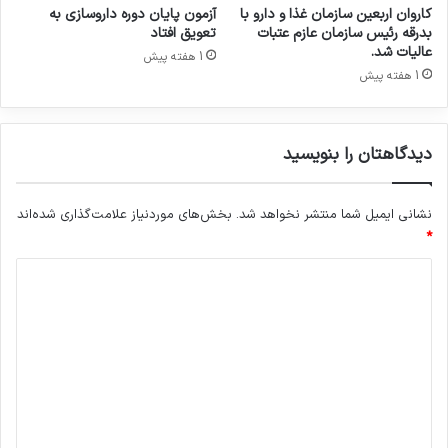
ب
کاروان اربعین سازمان غذا و دارو با
آزمون پایان دوره داروسازی به
ت
بدرقه رئیس سازمان عازم عتبات
تعویق افتاد
ل
عالیات شد.
1 هفته پیش
ا
1 هفته پیش
ی
ا
ن
ب
دیدگاهتان را بنویسید
ه
ک
ر
نشانی ایمیل شما منتشر نخواهد شد.
بخش‌های موردنیاز علامت‌گذاری شده‌اند
و
*
ن
د
ا
ب
ی
ه
د
د
ا
گ
ر
ا
و
ه
ه
ا