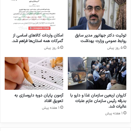
ن
ی
د
:
گ
د
ا
ف
ن
ا
م
توئیت دکتر جهانپور مدیر سابق
امکان واردات کالاهای اساسی از
ع
و
روابط عمومی وزارت بهداشت
گمرکات همه استان‌ها فراهم شد.
م
ا
5 روز پیش
5 روز پیش
ا
د
ا
د
ز
ا
ا
ر
ر
و
ز
ی
د
ی
و
:
کاروان اربعین سازمان غذا و دارو با
آزمون پایان دوره داروسازی به
ل
بدرقه رئیس سازمان عازم عتبات
تعویق افتاد
ت
آ
عالیات شد.
1 هفته پیش
ی
ز
1 هفته پیش
،
ا
ب
د
ر
ش