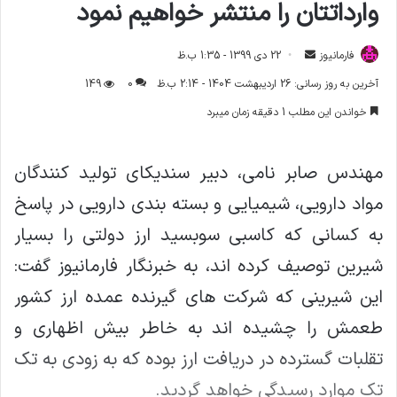
وارداتتان را منتشر خواهیم نمود
فارمانیوز
ا
22 دی 1399 - 1:35 ب.ظ
ر
آخرین به روز رسانی: 26 اردیبهشت 1404 - 2:14 ب.ظ
0
149
س
خواندن این مطلب 1 دقیقه زمان میبرد
ا
ل
ا
مهندس صابر نامی، دبیر سندیکای تولید کنندگان
ی
مواد دارویی، شیمیایی و بسته بندی دارویی در پاسخ
م
ی
به کسانی که کاسبی سوبسید ارز دولتی را بسیار
ل
شیرین توصیف کرده اند، به خبرنگار فارمانیوز گفت:
این شیرینی که شرکت های گیرنده عمده ارز کشور
طعمش را چشیده اند به خاطر بیش اظهاری و
تقلبات گسترده در دریافت ارز بوده که به زودی به تک
تک موارد رسیدگی خواهد گردید.