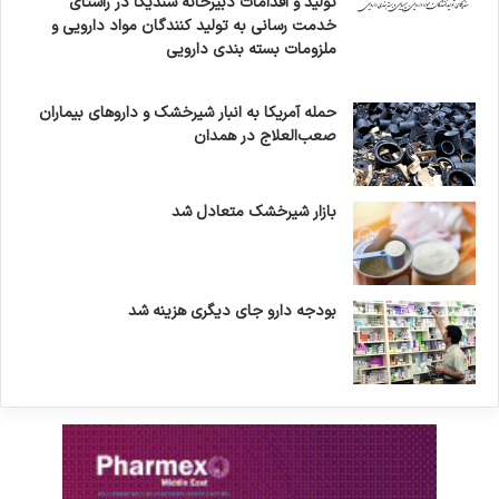
تولید و اقدامات دبیرخانه سندیکا در راستای
ا
ا
خدمت رسانی به تولید کنندگان مواد دارویی و
ه
ف
ملزومات بسته بندی دارویی
د
ز
د
ا
ا
ی
حمله آمریکا به انبار شیرخشک و داروهای بیماران
ش
ش
صعب‌العلاج در همدان
ت
خ
و
ا
بازار شیرخشک متعادل شد
ه
د
د
ا
بودجه دارو جای دیگری هزینه شد
د