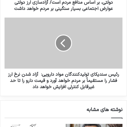
در اینصورت فقط با يكي دو برخورد قانوني همه كاسه
د
ی
دولتی، بر اساس منافع مردم است/ آزادسازی ارز دولتی
ک
ت
عوارض اجتماعی بسیار سنگینی بر مردم خواهد داشت
و كوزه فرصت طلبان به هم پيچده و دهها برابر
ن
و
ی
ل
صرفه جويي از آنچه كه مدعيان اصلاح نرخ ارز
ر
د
ی
ئ
بعنوان پيشگيري از سوء استفاده مطرح مي كنند ،
د
ی
ک
س
براي كشور بدون ورود به ريسك عوارض اجتماعي
ن
س
ن
حاصل خواهد گردید.
ن
د
د
گ
ی
انتهای پیام
ا
ک
ن
ا
رئیس سندیکای تولیدکنندگان مواد دارویی: آزاد شدن نرخ ارز
م
ی
فشار را مستقیماً بر مردم خواهد آورد و قیمت دارو را تا حد
و
ت
غیرقابل کنترلی افزایش خواهد داد
ا
و
کپی لینک
د
ل
د
ی
ا
نوشته های مشابه
د
ر
ک
و
ن
ی