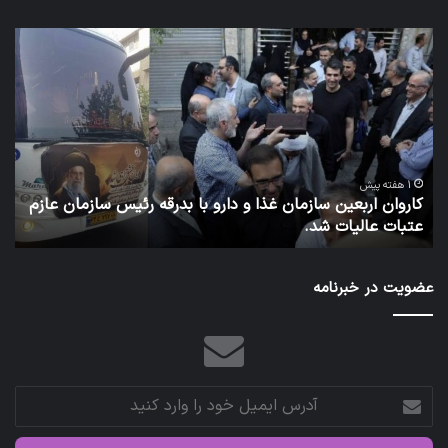
کاروان
آزم
اربعین
پای
سازمان
دور
غذا
دار
و
به
دارو
تعو
با
افتا
بدرقه
1 هفته پیش
کاروان اربعین سازمان غذا و دارو با بدرقه رئیس سازمان عازم
رئیس
عتبات عالیات شد.
آ
سازمان
عازم
عتبات
عضویت در خبرنامه
عالیات
شد.
آدرس
ایمیل
خود