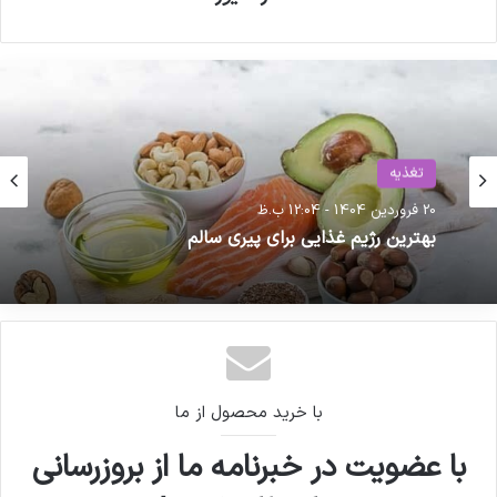
پزشکیان به نمایشگاه «ایران هلث»
رفت
مصاحبه مشاور سندیکای تولید
تغذیه
کنندگان مواد دارویی، شیمیایی و
20 فروردین 1404 - 12:04 ب.ظ
بهترین رژیم غذایی برای پیری سالم
بسته بندی دارویی از روند تولید و
اقدامات دبیرخانه سندیکا در راستای
خدمت رسانی به تولید کنندگان مواد
دارویی و ملزومات بسته بندی دارویی
با خرید محصول از ما
نه ماهه 99= 99.836.938 دلار
با عضویت در خبرنامه ما از بروزرسانی