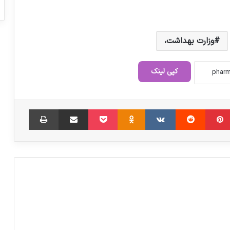
وزارت بهداشت،
پیش‌بینی سونامی «سالمندی» در ایران
کپی لینک
رئیس و دبیر ستاد برگزاری هفته سلامت
منصوب شدند
‫پین‌ترست
‫رددیت
‫VKontakte
‫Odnoklassniki
پاکت
اشتراک گذاری از طریق ایمیل
چاپ
برنامه «پزشکی خانواده» هنوز در کشور اجرایی
نشده است
تشکیل ستاد تدابیر ویژه تأمین و توزیع
تجهیزات پزشکی
پاشنه آشیل «نظام سلامت» کشور در شرایط