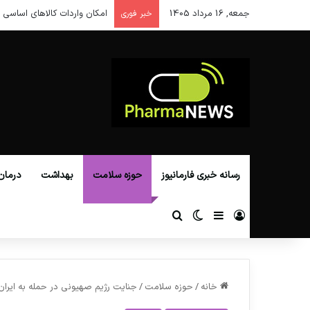
جمعه, 16 مرداد 1405
امکان واردات کالاهای اساسی ا
خبر فوری
رسانه خبری فارمانیوز
حوزه سلامت
بهداشت
درمان
ورود
سایدبار
تغییر پوسته
جستجو برای
خانه
/
حوزه سلامت
/
جنایت رژیم صهیونی در حمله به ایران