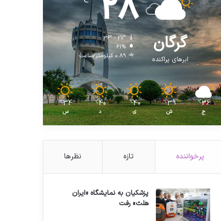
28
℃
گرگان
36º - 27º
61%
0.89 کیلومتر/ساعت
ابرهای پراکنده
34
40
40
39
36
℃
℃
℃
℃
℃
ج
ش
ی
د
س
پرخواننده
تازه
نظرها
پزشکیان به نمایشگاه «ایران
هلث» رفت