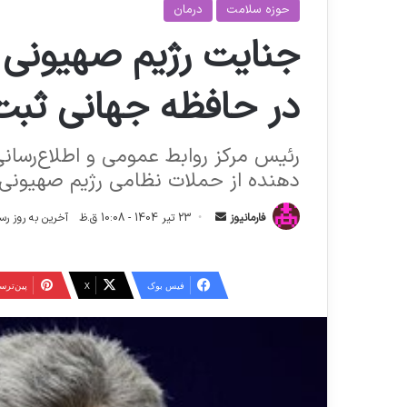
حوزه سلامت
درمان
جنایت رژیم صهیونی در
در حافظه جهانی ثب
رئیس مرکز روابط عمومی و اطلاع‌رسانی
دهنده از حملات نظامی رژیم صهیونی ب
ا
فارمانیوز
23 تیر 1404 - 10:08 ق.ظ
آخرین به روز رسانی: 23 تیر 1404 -
ر
س
ا
فیس بوک
X
‫پین‌تر
ل
ا
ی
م
ی