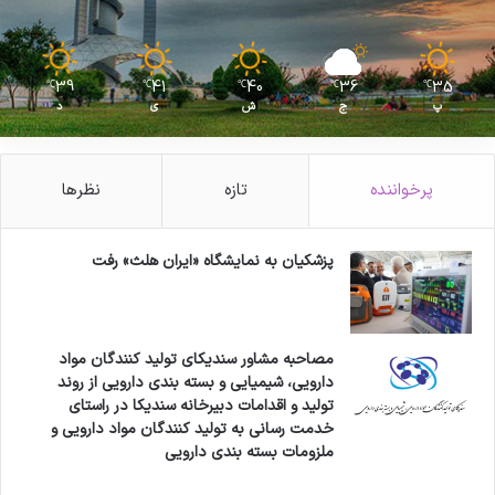
آزادسازی ارز دارو هستند. این سوال ایجاد می شود
که چرا در حوزه دارو، برخلاف حوزه های دیگر مانند
نهاده های دامی، عده ای خواهان آزاد شدن ارز در
39
41
40
36
35
℃
℃
℃
℃
℃
پ
ج
ش
ی
د
حوزه دارو هستند؟
انتهای پیام
پرخواننده
تازه
نظرها
پزشکیان به نمایشگاه «ایران هلث» رفت
کپی لینک
مصاحبه مشاور سندیکای تولید کنندگان مواد
دارویی، شیمیایی و بسته بندی دارویی از روند
تولید و اقدامات دبیرخانه سندیکا در راستای
خدمت رسانی به تولید کنندگان مواد دارویی و
ملزومات بسته بندی دارویی