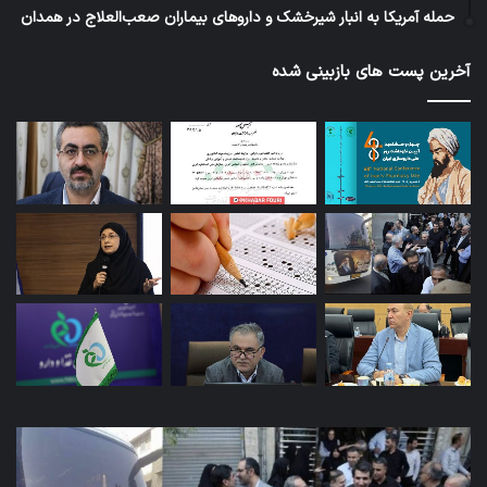
حمله آمریکا به انبار شیرخشک و داروهای بیماران صعب‌العلاج در همدان
آخرین پست های بازبینی شده
کاروان
آزم
اربعین
پای
سازمان
دور