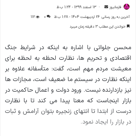
فارمانیوز
ا
13 اسفند 1399 - 1:24 ب.ظ
ر
آخرین به روز رسانی: 26 اردیبهشت 1404 - 1:28 ب.ظ
0
112
س
خواندن این مطلب 3 دقیقه زمان میبرد
ا
ل
ا
محسن جلواتی با اشاره به اینکه در شرایط جنگ
ی
اقتصادی و تحریم ها، نظارت لحظه به لحظه برای
م
ی
معیشت مردم مهم است، گفت: متأسفانه علاوه بر
ل
اینکه نظارت در سیستم ما ضعیف است، مجازات ها
نیز بازدارنده نیست. ورود دولت و اعمال حاکمیت در
بازار اینجاست که معنا پیدا می کند تا با نظارت
درست از ابتدا تا انتهای زنجیره بتوان آرامش و ثبات
در بازار را ایجاد نمود.