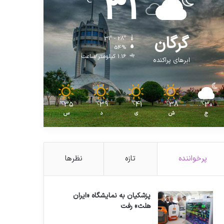
31
℃
گرگان
31º - 28º
54%
1.16 کیلومتر/ساعت
ابرهای پراکنده
35
39
41
38
30
℃
℃
℃
℃
℃
ج
ش
ی
د
س
پرخواننده
تازه
نظرها
پزشکیان به نمایشگاه «ایران
هلث» رفت