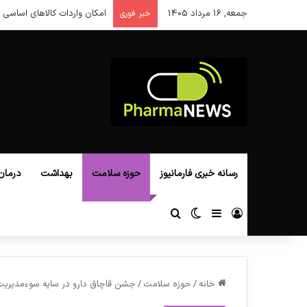
جمعه, 16 مرداد 1405
امکان واردات کالاهای اساسی ا
خبر فوری
رسانه خبری فارمانیوز
حوزه سلامت
بهداشت
درمان
ورود
سایدبار
تغییر پوسته
جستجو برای
خانه
/
حوزه سلامت
/
جشن قاچاق دارو در سایه سوءمدیریت