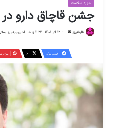
حوزه سلامت
جشن قاچاق دارو در 
ا
فارمانیوز
12 آذر 1401 - 11:22 ق.ظ
آخرین به روز رسانی: 13 تیر 1404 - 1:23
ر
س
ا
فیس بوک
X
‫پین‌تر
ل
ا
ی
م
ی
ل