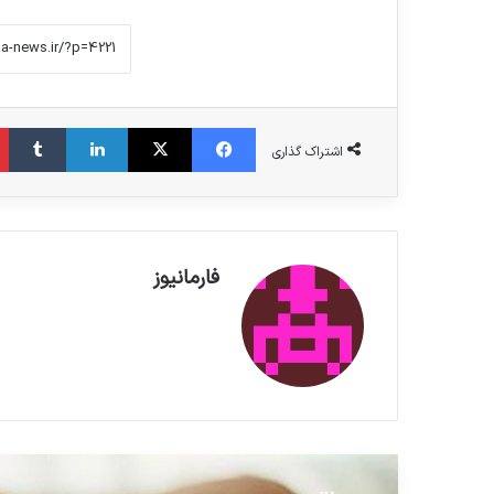
فیس بوک
X
لینکدین
‫تامبلر
اشتراک گذاری
فارمانیوز