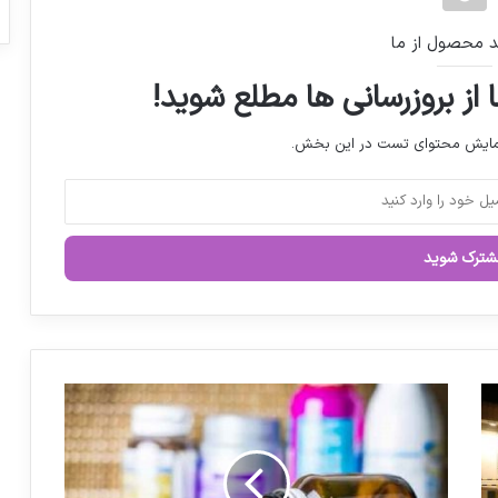
شناسایی ۱۴۹ هزار قلم فرآورده غذایی تقلبی و
د محصول از ما
غیرمجاز
 از بروزرسانی ها مطلع شوید!
آنچه باید درباره پارکینسون بدانیم
نمایش محتوای تست در این بخش.
مدیرکل تجهیزات و ملزومات پزشکی تغییر کرد
پاسکاری دولتی‌ها برای پرداخت مطالبات؛
شرکتهای تجهیزات پزشکی خودشان از راههای
قانونی اقدام کنند
رقابت ایران با دو قطب تولید مواد دارویی در
ث
جهان
ب
ت
ج
ه