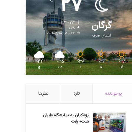
27
℃
گرگان
38º - 27º
70%
0.66 کیلومتر/ساعت
آسمان صاف
34
35
38
40
38
℃
℃
℃
℃
℃
ش
ی
د
س
چ
پرخواننده
تازه
نظرها
پزشکیان به نمایشگاه «ایران
هلث» رفت