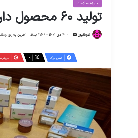
حوزه سلامت
تولید ۶۰ محصول دارویی جدید با فناوری بالا
ا
فارمانیوز
4 دی 1401 - 2:49 ب.ظ
آخرین به روز رسانی: 26 اردیبهشت 1404 - 50
ر
س
ا
فیس بوک
X
‫پین‌تر
ل
ا
ی
م
ی
ل