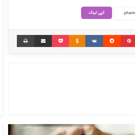
آنچه باید درباره پارکینسون بدانیم
کپی لینک
مدیرکل تجهیزات و ملزومات پزشکی تغییر کرد
‫پین‌ترست
‫رددیت
‫VKontakte
‫Odnoklassniki
پاکت
اشتراک گذاری از طریق ایمیل
چاپ
پاسکاری دولتی‌ها برای پرداخت مطالبات؛
شرکتهای تجهیزات پزشکی خودشان از راههای
قانونی اقدام کنند
رقابت ایران با دو قطب تولید مواد دارویی در
جهان
شرط خرید اینترنتی محصولات آرایشی و
بهداشتی
شناسایی ۱۴۹ هزار قلم فرآورده غذایی تقلبی و
غیرمجاز