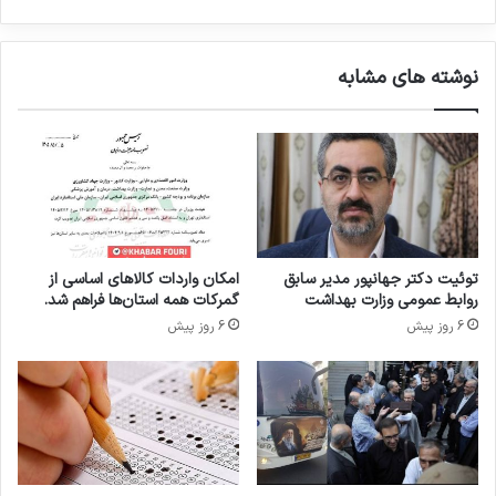
ا
ش
ی
س
«
ب
نوشته های مشابه
ا
د
ب
ی
ر
و
م
ن
ت
ق
ا
د
ن
ی
»
د
ا
توئیت دکتر جهانپور مدیر سابق
امکان واردات کالاهای اساسی از
ر
روابط عمومی وزارت بهداشت
گمرکات همه استان‌ها فراهم شد.
و
6 روز پیش
6 روز پیش