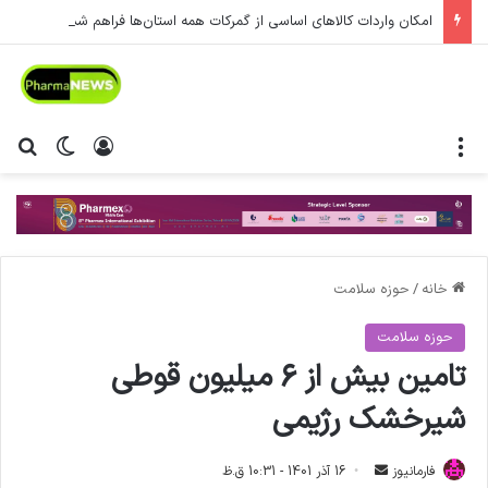
امکان واردات کالاهای اساسی از گمرکات همه استان‌ها فراهم شد.
منو
ورود
تغییر پ
جس
خانه
/
حوزه سلامت
حوزه سلامت
تامین بیش از ۶ میلیون قوطی
شیرخشک رژیمی
فارمانیوز
ا
16 آذر 1401 - 10:31 ق.ظ