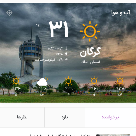
آب و هوا
31
℃
گرگان
38º - 30º
56%
1.79 کیلومتر/ساعت
آسمان صاف
34
36
39
41
38
℃
℃
℃
℃
℃
ش
ی
د
س
چ
پرخواننده
تازه
نظرها