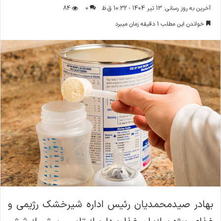
ر
آخرین به روز رسانی: 13 تیر 1404 - 10:32 ق.ظ
0
84
س
خواندن این مطلب 1 دقیقه زمان میبرد
ا
ل
ا
ی
م
ی
ل
بهادر صیدمحمدیان رئیس اداره شیرخشک رژیمی و