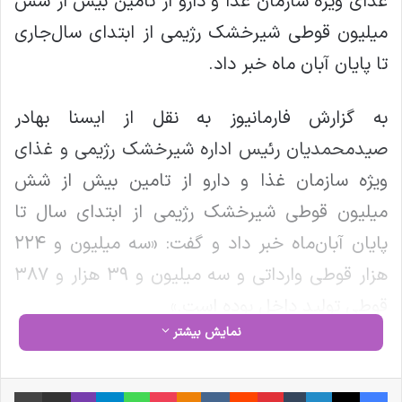
غذای ویژه سازمان غذا و دارو از تامین بیش از شش
میلیون قوطی شیرخشک رژیمی از ابتدای سال‌جاری
تا پایان آبان ماه خبر داد.
به گزارش فارمانیوز به نقل از ایسنا بهادر
صیدمحمدیان رئیس اداره شیرخشک رژیمی و غذای
ویژه سازمان غذا و دارو از تامین بیش از شش
میلیون قوطی شیرخشک رژیمی از ابتدای سال تا
پایان آبان‌ماه خبر داد و گفت: «سه میلیون و ۲۲۴
هزار قوطی وارداتی و سه میلیون و ۳۹ هزار و ۳۸۷
قوطی تولید داخل بوده است.»
نمایش بیشتر
وی با اشاره به راه‌اندازی سامانه زنجیره تامین
شیرخشک رژیمی و غذای ویژه از اوایل سال ۱۴۰۱،
فیس بوک
X
لینکدین
‫تامبلر
‫پین‌ترست
‫رددیت
‫VKontakte
‫Odnoklassniki
پاکت
واتس آپ
تلگرام
وایبر
اشتراک گذاری از طریق ایمیل
چاپ