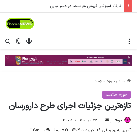
کارگاه آموزشی فروش هوشمند در عصر نوین
منو
ورود
تغییر پ
جس
خانه
/
حوزه سلامت
حوزه سلامت
تازه‌ترین جزئیات اجرای طرح دارورسان
فارمانیوز
ا
27 آذر 1401 - 5:16 ب.ظ
ر
آخرین به روز رسانی: 26 اردیبهشت 1404 - 5:22 ب.ظ
0
112
س