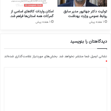
ن
م
ع
ی
ت
توئیت دکتر جهانپور مدیر سابق
امکان واردات کالاهای اساسی از
خ
د
روابط عمومی وزارت بهداشت
گمرکات همه استان‌ها فراهم شد.
ا
ا
1 هفته پیش
1 هفته پیش
ن
ر
ه
و
ب
ه
دیدگاهتان را بنویسید
د
ا
ش
نشانی ایمیل شما منتشر نخواهد شد.
بخش‌های موردنیاز علامت‌گذاری شده‌اند
ت
*
م
د
ر
ح
ی
و
د
م
د
گ
ک
ا
ت
ه
ر