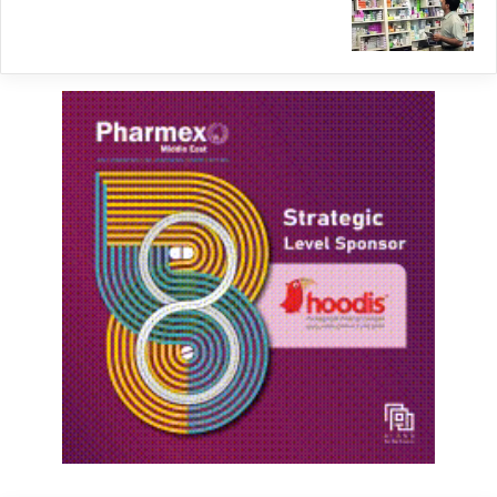
ش
د
.