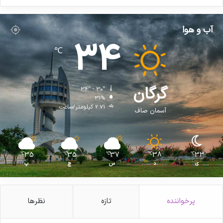
ر
۶
)
آب و هوا
د
34
ر
℃
ر
و
س
ت
گرگان
34º - 30º
ا
31%
ی
2.71 کیلومتر/ساعت
آسمان صاف
م
ح
ن
ت
35
35
37
38
33
℃
℃
℃
℃
℃
ب
ی
د
س
چ
پ
خ
ش
آ
ه
پرخواننده
تازه
نظرها
و
ر