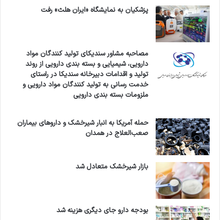
ا
پزشکیان به نمایشگاه «ایران هلث» رفت
ن
ا
ز
ت
مصاحبه مشاور سندیکای تولید کنندگان مواد
و
دارویی، شیمیایی و بسته بندی دارویی از روند
ا
تولید و اقدامات دبیرخانه سندیکا در راستای
ب
خدمت رسانی به تولید کنندگان مواد دارویی و
ع
ملزومات بسته بندی دارویی
ن
ی
ک‌
حمله آمریکا به انبار شیرخشک و داروهای بیماران
ش
صعب‌العلاج در همدان
ه
ر
ا
بازار شیرخشک متعادل شد
ف
ت
ت
ا
بودجه دارو جای دیگری هزینه شد
ح