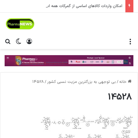
امکان واردات کالاهای اساسی از گمرکات همه استان‌ها فراهم شد.
منو
ورود
تغییر پ
جس
خانه
/
بی توجهی به بزرگترین مزیت نسبی کشور
/
14528
14528