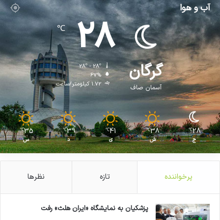
آب و هوا
28
℃
گرگان
28º - 28º
67%
1.72 کیلومتر/ساعت
آسمان صاف
35
39
41
38
28
℃
℃
℃
℃
℃
ج
ش
ی
د
س
پرخواننده
تازه
نظرها
پزشکیان به نمایشگاه «ایران هلث» رفت