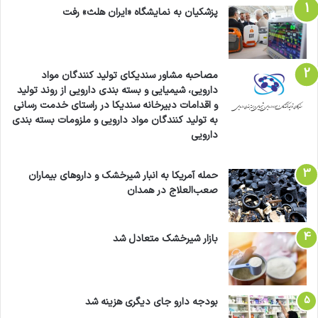
عبده‌زاده گفت: در برنامه هفتم در بحث ارز همچنان
پزشکیان به نمایشگاه «ایران هلث» رفت
درگیر مصیبت‌های ارز 4200تومانی هستیم؛ در حالی
که صنعت داروسازی کشور اصلاً خواهان ارز
مصاحبه مشاور سندیکای تولید کنندگان مواد
چندنرخی نیست و شرایط شرکت‌های دارویی به
دارویی، شیمیایی و بسته بندی دارویی از روند تولید
و اقدامات دبیرخانه سندیکا در راستای خدمت رسانی
سمت و سویی رفته است که همه شرکت‌ها اکنون
به تولید کنندگان مواد دارویی و ملزومات بسته بندی
دارویی
پرونده قضایی دارند.
حمله آمریکا به انبار شیرخشک و داروهای بیماران
رییس کمیسیون اقتصاد سلامت اتاق تهران با اشاره
صعب‌العلاج در همدان
به اینکه در برنامه هفتم نه‌تنها قیمت‌گذاری دستوری
حذف نشده که توسعه قیمت‌گذاری دستوری دنبال
بازار شیرخشک متعادل شد
شده است، ادامه داد: ما در این برنامه شاهد ورود
سازمان‌های بیمه‌گر به موضوع قیمت‌گذاری هستیم
بودجه دارو جای دیگری هزینه شد
که در این صورت چیزی از حوزه دارو باقی نخواهد