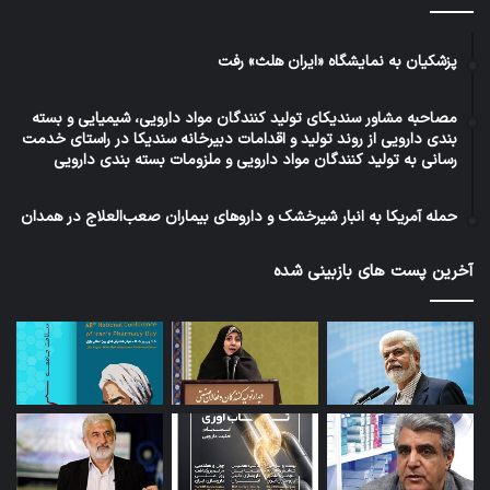
تصویب رسیده، قیمت‌گذاری دستوری منتفی شده
است اما با چند تبصره. براساس این موارد استثنا،
پزشکیان به نمایشگاه «ایران هلث» رفت
کالاهای مشمول ارز ترجیحی، کالاهای انحصاری و
کالاهای تولیدی دولت قیمت‌گذاری دستوری خواهند
مصاحبه مشاور سندیکای تولید کنندگان مواد دارویی، شیمیایی و بسته
بندی دارویی از روند تولید و اقدامات دبیرخانه سندیکا در راستای خدمت
شد.
رسانی به تولید کنندگان مواد دارویی و ملزومات بسته بندی دارویی
رئیس اتاق تهران گفت: با توجه به اینکه دارو مشمول
حمله آمریکا به انبار شیرخشک و داروهای بیماران صعب‌العلاج در همدان
ارز ترجیحی است، قیمت‌گذاری دستوری در این حوزه
آخرین پست های بازبینی شده
ادامه خواهد داشت. اما ما باید در خصوص حذف
ارز ترجیحی در صنعت دارو و انتقال یارانه آن به
انتهای زنجیره تلاش کنیم تا قیمت‌گذاری دستوری از
کالاهای مربوط به سلامت هم خارج شود. اتاق ایران
نیز در این زمینه فعال است.