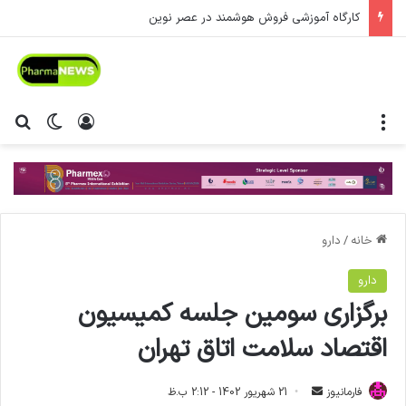
کارگاه آموزشی فروش هوشمند در عصر نوین
منو
ورود
تغییر پ
جس
خانه
/
دارو
دارو
برگزاری سومین جلسه کمیسیون
اقتصاد سلامت اتاق تهران
فارمانیوز
ا
21 شهریور 1402 - 2:12 ب.ظ