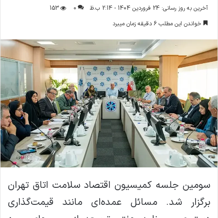
ر
آخرین به روز رسانی: 24 فروردین 1404 - 2:14 ب.ظ
0
153
س
خواندن این مطلب 6 دقیقه زمان میبرد
ا
ل
ا
ی
م
ی
ل
سومین جلسه کمیسیون اقتصاد سلامت اتاق تهران
برگزار شد. مسائل عمده‌ای مانند قیمت‌گذاری