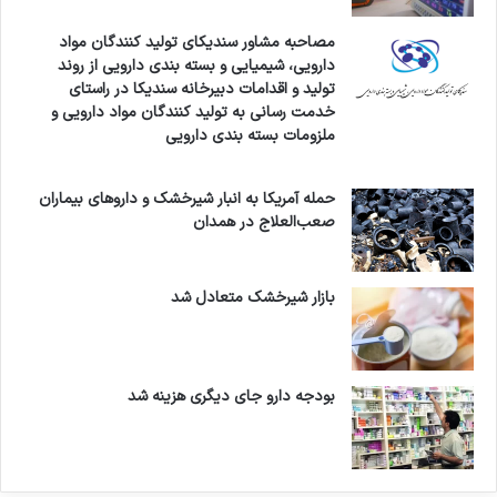
مصاحبه مشاور سندیکای تولید کنندگان مواد
دیاکو حسینی نیز در پاسخ به این اظهارنظر گفت:
دارویی، شیمیایی و بسته بندی دارویی از روند
گستردگی ظاهری کارها به معنی آن نیست که ما
تولید و اقدامات دبیرخانه سندیکا در راستای
خدمت رسانی به تولید کنندگان مواد دارویی و
کمّی‌گرا هستیم؛ مبنای کار ما حتما صرف کار کمّی
ملزومات بسته بندی دارویی
نیست. همچنین اتاق تهران برای جلوگیری از
حمله آمریکا به انبار شیرخشک و داروهای بیماران
موازی‌کاری با اتاق ایران، کارگروه مشترکی ایجاد کرده
صعب‌العلاج در همدان
که نه‌تنها کارها با یکدیگر موازی نباشند که مکمل
یکدیگر باشند.
بازار شیرخشک متعادل شد
همچنین
حمیدرضا محمدی
، دبیرکل فدراسیون
اقتصاد سلامت ایران از ضرورت ارتباط موثر میان
بودجه دارو جای دیگری هزینه شد
تشکل‌ها و واحد پژوهشی اتاق سخن گفت.
نبود چشم‌انداز مثبت برای آینده اقتصاد سلامت