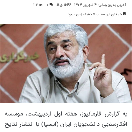
ر
آخرین به روز رسانی: 4 شهریور 1404 - 11:46 ق.ظ
0
113
س
خواندن این مطلب 5 دقیقه زمان میبرد
ا
ل
ا
ی
م
ی
ل
به گزارش فارمانیوز، هفته اول ارديبهشت، موسسه
افكارسنجي دانشجويان ايران (ايسپا) با انتشار نتايج