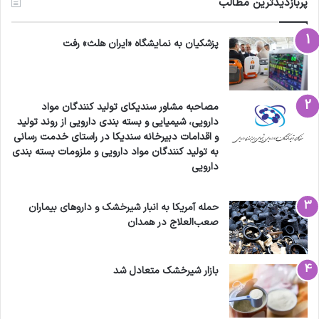
پربازدیدترین مطالب
سطح رضايتمندي از خدمات بيمه‌اي مداخله
مي‌كنند، اگر روزبه‌روز، فشار هزينه‌ها بر سازمان‌هاي
پزشکیان به نمایشگاه «ایران هلث» رفت
بيمه‌گر بيشتر شود و اين سازمان‌ها قادر به ارايه
خدمات به‌موقع شامل پرداخت به‌موقع صورتحساب
مصاحبه مشاور سندیکای تولید کنندگان مواد
طرف‌هاي قرارداد نباشند، اين تاخير، ممكن است
دارویی، شیمیایی و بسته بندی دارویی از روند تولید
منجر به كاهش تمايل ارايه‌دهندگان خدمت‌درماني
و اقدامات دبیرخانه سندیکا در راستای خدمت رسانی
به تولید کنندگان مواد دارویی و ملزومات بسته بندی
به تداوم همكاري با سازمان‌هاي بيمه‌گر شود به اين
دارویی
نحو كه طرف‌هاي قرارداد و مراكز درماني، در پي لغو
حمله آمریکا به انبار شیرخشک و داروهای بیماران
قرارداد با سازمان بيمه‌گر باشند يا از پذيرش بيمه
صعب‌العلاج در همدان
خودداري كرده يا به تضعيف بيمه پايه متوسل شوند
كه مجموع چنين رفتارهايي، به كاهش رضايتمندي
بازار شیرخشک متعادل شد
بيمه‌شدگان منجر خواهد شد و بنابراين، سطح
نارضايتي از اين اعداد هم بيشتر مي‌شود كه در اين