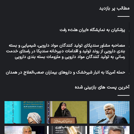
57درصدي حداقل حقوق كارگران يا همسان‌سازي
مطالب پر بازدید
حقوق كاركنان دولت در سال جاري با شرايط موجود
و شدت اوج‌گيري قيمت‌ها گفت: «اگر قرار باشد
پزشکیان به نمایشگاه «ایران هلث» رفت
قيمت‌ها با همين وضع افزايش پيدا كند حتي
مصاحبه مشاور سندیکای تولید کنندگان مواد دارویی، شیمیایی و بسته
افزايش 157درصدي حداقل مزد كارگران هم قدرت
بندی دارویی از روند تولید و اقدامات دبیرخانه سندیکا در راستای خدمت
رسانی به تولید کنندگان مواد دارویی و ملزومات بسته بندی دارویی
خريد كافي ايجاد نمي‌كند چون حتي همين ميزان
افزايش هم، قيمت تمام شده كالاها را بالا مي‌برد و
حمله آمریکا به انبار شیرخشک و داروهای بیماران صعب‌العلاج در همدان
به دنبال افزايش فشار اقتصادي بر كارخانه‌ها،
آخرین پست های بازبینی شده
كارفرما تشويق مي‌شود به اينكه به دليل ناتواني از
پرداخت مزد كارگر، كارگران خود را كاهش دهد كه
حالا هم شواهدي از اين وضعيت را شاهد هستيم.»
منبع: اعتماد