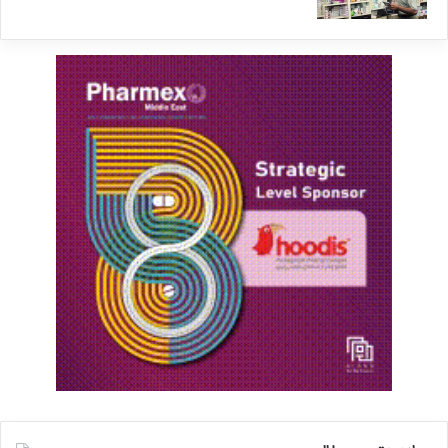
كردن قيمت‌ها سهيم باشد. با چه زباني بايد بگوييم
كه لازم است مسوولان و دولتمردان ما، با
ابتدايي‌ترين اصول و نظريه دولت آشنا شده و براي
اصلاح مسير خود اقدام كنند؟»
مديرعامل سابق صندوق بيمه روستاييان و عشاير در
تحليل برخي ديگر از نتايج نظرسنجي ايسپا گفت:
«اغلب نظرسنجي‌هايي كه در طول دهه‌هاي گذشته
انجام مي‌شد، حكايت از اين داشت كه حدود
70درصد بيمه‌شدگان، از وضعيت دريافت خدمات
درماني تحت پوشش بيمه رضايت دارند. نتايج
نظرسنجي ايسپا هم، همين اعداد را نشان مي‌دهد
اما با توجه به مجموعه متغيرهايي كه در ارزيابي