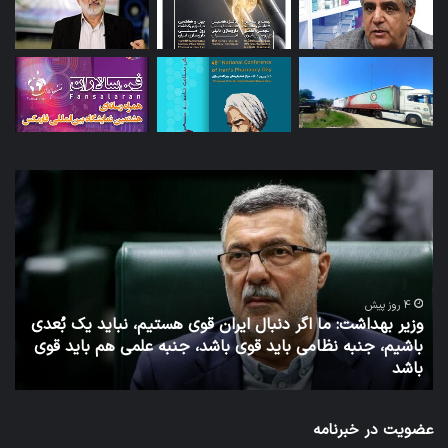
کپی لینک
توئیت
دکتر
جهانپور
مدیر
سابق
روابط
عمومی
قوی هستیم، نباید یک بُعدی
وزارت
د، جنبه علمی هم باید قوی
بهداشت
7 روز پیش
توئیت دکتر جهانپور مدیر سابق روابط
عضویت در خبرنامه