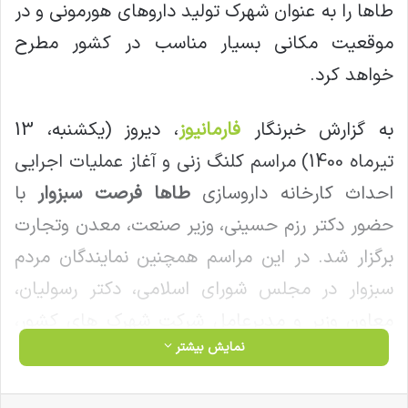
طاها را به عنوان شهرک تولید داروهای هورمونی و در
موقعیت مکانی بسیار مناسب در کشور مطرح
خواهد کرد.
به گزارش خبرنگار
فارمانیوز
، دیروز (یکشنبه، 13
تیرماه 1400) مراسم کلنگ زنی و آغاز عملیات اجرایی
احداث کارخانه داروسازی
طاها فرصت سبزوار
با
حضور دکتر رزم حسینی، وزیر صنعت، معدن وتجارت
برگزار شد. در این مراسم همچنین نمایندگان مردم
سبزوار در مجلس شورای اسلامی، دکتر رسولیان،
معاون وزیر و مدیرعامل شرکت شهرک های کشور،
نمایش بیشتر
دکتر علوی مقدم، معاون استاندار خراسان رضوی،
مهندس اختراعی، رئیس سندیکای تولیدکنندگان
فیس بوک
X
لینکدین
‫تامبلر
‫پین‌ترست
‫رددیت
‫VKontakte
‫Odnoklassniki
پاکت
واتس آپ
تلگرام
وایبر
اشتراک گذاری از طریق ایمیل
چاپ