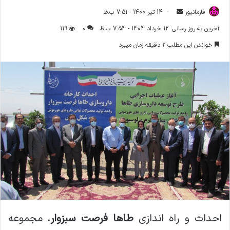
فارمانیوز
ا
14 تیر 1400 - 7:51 ب.ظ
ر
آخرین به روز رسانی: 12 خرداد 1404 - 7:54 ب.ظ
0
119
س
خواندن این مطلب 2 دقیقه زمان میبرد
ا
ل
ا
ی
م
ی
ل
احداث و راه اندازی
طاها فرصت سبزوار
، مجموعه