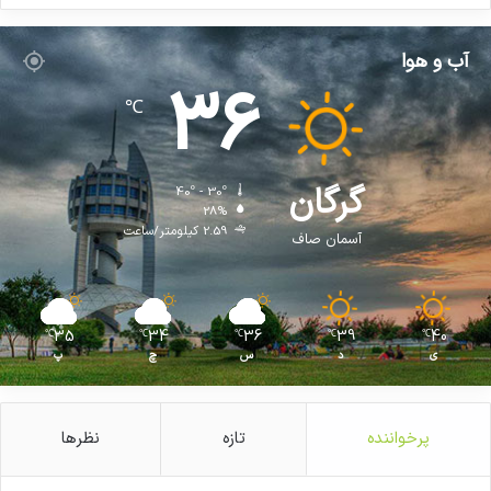
آب و هوا
36
℃
گرگان
40º - 30º
کپی لینک
28%
2.59 کیلومتر/ساعت
آسمان صاف
35
34
36
39
40
℃
℃
℃
℃
℃
ی
د
س
چ
پ
پرخواننده
تازه
نظرها