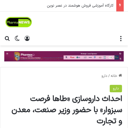
کارگاه آموزشی فروش هوشمند در عصر نوین
منو
ورود
تغییر پ
جس
خانه
/
دارو
دارو
احداث داروسازی «طاها فرصت
سبزوار» با حضور وزیر صنعت، معدن
و تجارت