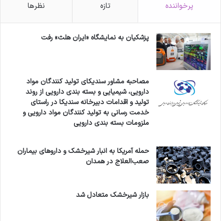
پرخواننده
تازه
نظرها
و می‌خواهیم به موازات اینکه در تلاش هستیم تا در
بودجه سال آتی اعتبار مورد نیاز برای واردات این
پزشکیان به نمایشگاه «ایران هلث» رفت
واکسن‌ها را تامین کنیم، در عین حال بتوانیم به
تولید واکسن داخلی پنوموکوک و روتاویروس برسیم
تا از سال آینده این دو واکسن به برنامه
مصاحبه مشاور سندیکای تولید کنندگان مواد
دارویی، شیمیایی و بسته بندی دارویی از روند
واکسیناسیون کودکان زیر یک سال اضافه شود تا
تولید و اقدامات دبیرخانه سندیکا در راستای
قدمی رو به جلو برای ارتقای سلامت کودکان برداریم.
خدمت رسانی به تولید کنندگان مواد دارویی و
ملزومات بسته بندی دارویی
وی افزود: طی سال‌های ۹۹ و ۱۴۰۰ عملا درگیر کرونا
حمله آمریکا به انبار شیرخشک و داروهای بیماران
بودیم و این امر می‌تواند دلیل مهمی برای عقب
صعب‌العلاج در همدان
ماندگی از برنامه تولید واکسن پنوموکوک و
روتاویروس باشد. بر اساس اطلاع فعلی بنده اما
بازار شیرخشک متعادل شد
انستیتو پاستور طی امسال تلاش زیادی انجام داده