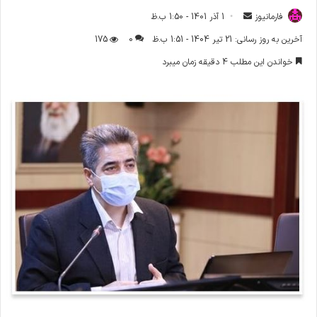
فارمانیوز
ا
1 آذر 1401 - 1:50 ب.ظ
ر
آخرین به روز رسانی: 21 تیر 1404 - 1:51 ب.ظ
0
175
س
خواندن این مطلب 4 دقیقه زمان میبرد
ا
ل
ا
ی
م
ی
ل