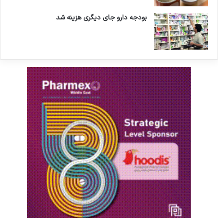
است تا پروژه تولید این دو واکسن به سرانجام برسد.
بودجه دارو جای دیگری هزینه شد
ان‌شاءالله بتوانیم این دو واکسن را از سال آینده به
برنامه واکسیناسیون کودکان اضافه کنیم. اما باید
بدانیم که فرایند تولید واکسن پیچیده است و
نیازمند تکنولوژی خاص خود است.
او در توضیح واکسن روتاویروس، بیان کرد:
روتاویروس اصلی‌ترین عامل اسهال‌های ویروسی
کودکان است.
تزریق همزمان واکسن پنوموکوک و آنفلوآنزا منعی
ندارد
وی در پاسخ به این سوال که آیا امکان تزریق