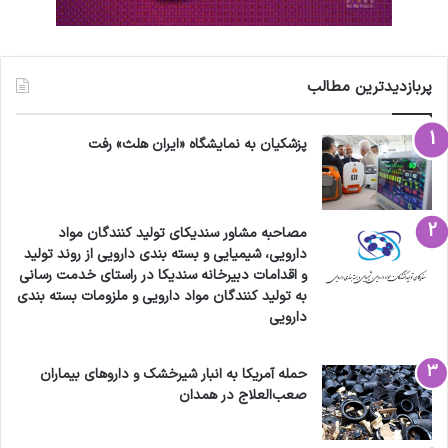
همزمان واکسن آنفلوآنزا، پنوموکوک و کرونا وجود
دارد یا خیر؟، بیان کرد: فاصله زمانی نیاز نیست و
پربازدیدترین مطالب
قابلیت تزریق همزمان وجود دارد درواقع واکسن
پنوموکوک تداخلی با واکسن‌های کرونا و آنفلوآنزا
پزشکیان به نمایشگاه «ایران هلث» رفت
ندارد. ایمنی حاصل از تزریق واکسن پنوموکوک
کنژوگه بلندمدت است و عموما دیگر نیازی به تکرار
تزریق واکسن وجود ندارد، مگر اینکه افراد دچار نقص
مصاحبه مشاور سندیکای تولید کنندگان مواد
دارویی، شیمیایی و بسته بندی دارویی از روند تولید
ایمنی بوده یا در سنین بالایی باشند. در گروه سنی
و اقدامات دبیرخانه سندیکا در راستای خدمت رسانی
به تولید کنندگان مواد دارویی و ملزومات بسته بندی
بالاتر از کودکان معمولا ترکیب تزریق دو واکسن
دارویی
پنوموکوک کنژوگه و پلی ساکارید توصیه می‌شود.
حمله آمریکا به انبار شیرخشک و داروهای بیماران
صعب‌العلاج در همدان
کاهش مقاومت میکروبی به دنبال تزریق واکسن
پنوموکوک