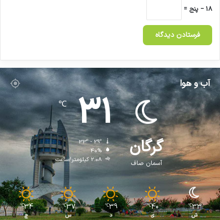
18 − پنج =
آب و هوا
31
℃
گرگان
33º - 29º
40%
2.08 کیلومتر/ساعت
آسمان صاف
34
37
39
40
33
℃
℃
℃
℃
℃
ش
ی
د
س
چ