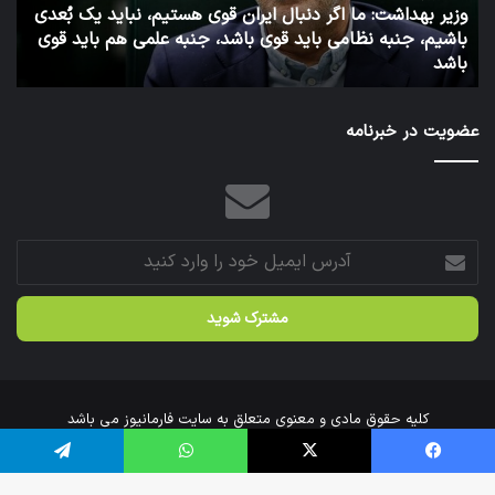
وزارت
است
ا
بهداشت
فرا
6 روز پیش
توئیت دکتر جهانپور مدیر سابق روابط عمومی وزارت بهداشت
ش
شد.
عضویت در خبرنامه
آدرس
ایمیل
خود
را
وارد
کنید
کلیه حقوق مادی و معنوی متعلق به سایت فارمانیوز می باشد
خانه
درباره‌ی ما
ارتباط با ما
فیس بوک
X
واتس آپ
تلگرام