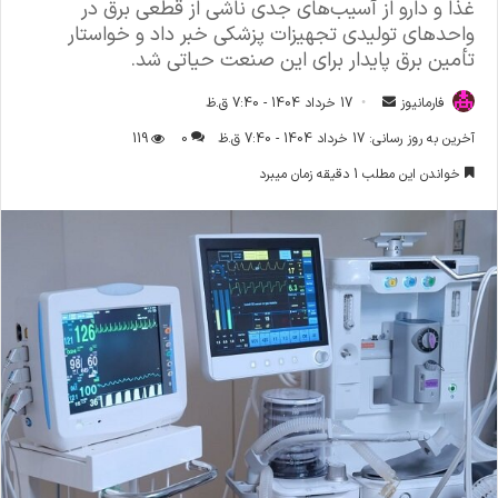
غذا و دارو از آسیب‌های جدی ناشی از قطعی برق در
واحدهای تولیدی تجهیزات پزشکی خبر داد و خواستار
تأمین برق پایدار برای این صنعت حیاتی شد.
فارمانیوز
ا
17 خرداد 1404 - 7:40 ق.ظ
ر
آخرین به روز رسانی: 17 خرداد 1404 - 7:40 ق.ظ
0
119
س
خواندن این مطلب 1 دقیقه زمان میبرد
ا
ل
ا
ی
م
ی
ل