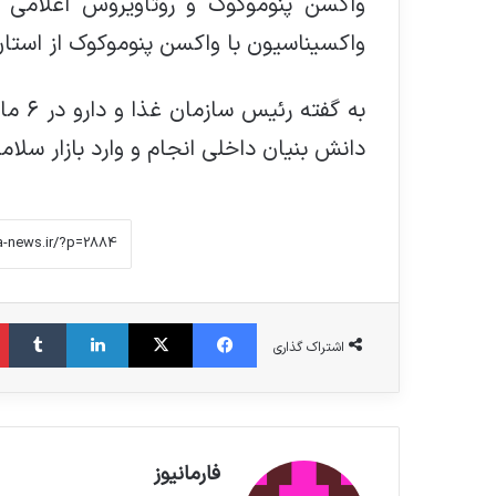
واکسن پنوموکوک و روتاویروس اعلامی 
واکسیناسیون با واکسن پنوموکوک از استا
به گف
دانش بنیان داخلی انجام و وارد بازار سل
فیس بوک
X
لینکدین
‫تامبلر
اشتراک گذاری
فارمانیوز