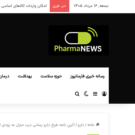
جمعه, 16 مرداد 1405
امکان واردات کالاهای اساسی ا
خبر فوری
رسانه خبری فارمانیوز
حوزه سلامت
بهداشت
درمان
ورود
سایدبار
تغییر پوسته
جستجو برای
خانه
/
دارو
/
آئین نامه طرح دارو رسانی درب منزل به زودی 