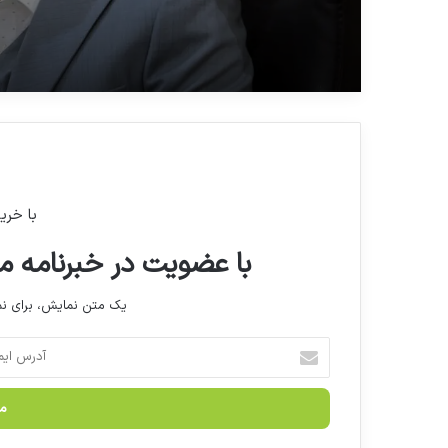
با خری
با عضویت در خبرنامه ما
یک متن نمایش، برای 
آ
د
ر
س
ا