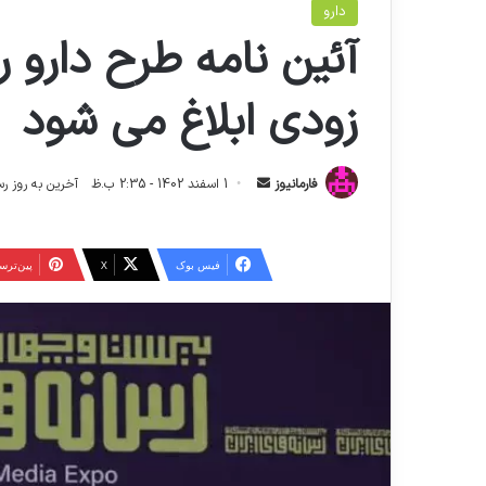
دارو
آئین نامه طرح دارو 
زودی ابلاغ می شود
ا
فارمانیوز
1 اسفند 1402 - 2:35 ب.ظ
آخرین به روز رسانی: 21 بهمن 1403
ر
س
ا
فیس بوک
X
‫پین‌تر
ل
ا
ی
م
ی
ل