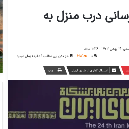
رسانی درب منزل به
 - 2:36 ب.ظ
0
657
خواندن این مطلب 1 دقیقه زمان میبرد
ست
اشتراک گذاری از طریق ایمیل
چاپ