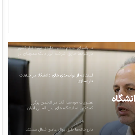
تلاش برای تولید ماهانه 900 هزار دز واکسن
اسپوتنیک وی در کشور
در راستای تداوم تامین داروی مورد نیاز کشور
در شرایط جاری، شرکت البرز بالک همچنان در
کنار شماست
استفاده از توانمندی های دانشگاه در صنعت
داروسازی
نشگاه
عضویت موسسه آلند در انجمن برگزار
کنندگان نمایشگاه های بین المللی ایران
داروخانه‌ها طبق روال عادی فعال هستند