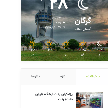
28
℃
گرگان
28º - 28º
67%
1.72 کیلومتر/ساعت
آسمان صاف
35
39
41
38
28
℃
℃
℃
℃
℃
ج
ش
ی
د
س
پرخواننده
تازه
نظرها
پزشکیان به نمایشگاه «ایران
هلث» رفت