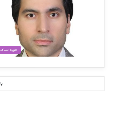
حوزه سلام
با