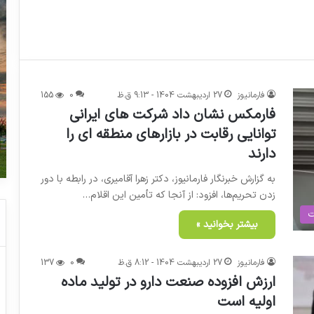
فارمانیوز
27 اردیبهشت 1404 - 9:13 ق.ظ
0
155
فارمکس نشان داد شرکت های ایرانی
توانایی رقابت در بازارهای منطقه ای را
دارند
به گزارش خبرنگار فارمانیوز، دکتر زهرا آقامیری، در رابطه با دور
زدن تحریم‌ها، افزود: از آنجا که تأمین این اقلام…
ت
بیشتر بخوانید »
فارمانیوز
27 اردیبهشت 1404 - 8:12 ق.ظ
0
137
ارزش افزوده صنعت دارو در تولید ماده
اولیه است