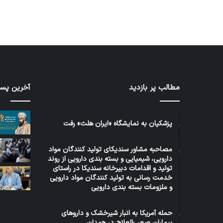
مطالب پر بازدید
آخرین پست
توئیت
دکتر
جهانپور
مدیر
پزشکیان به نمایشگاه «ایران هلث» رفت
سابق
روابط
مصاحبه مشاور سندیکای تولید کنندگان مواد
عمومی
5 روز پیش
دارویی، شیمیایی و بسته بندی دارویی از روند
وزارت
رنامه ۵ ساله دولت عراق در حوزه
توئیت دکتر جهانپور مدیر سابق
تولید و اقدامات دبیرخانه سندیکا در راستای
بهداشت
خدمت رسانی به تولید کنندگان مواد دارویی
روابط عمومی وزارت بهداشت
و ملزومات بسته بندی دارویی
حمله آمریکا به انبار شیرخشک و داروهای
بیماران صعب‌العلاج در همدان