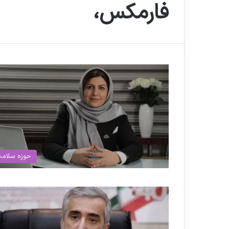
فارمکس،
حوزه سلام