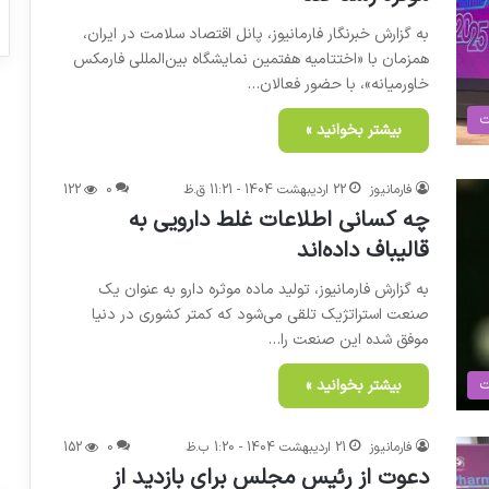
به گزارش خبرنگار فارمانیوز، پانل اقتصاد سلامت در ایران،
همزمان با «اختتامیه هفتمین نمایشگاه بین‌المللی فارمکس
خاورمیانه»، با حضور فعالان…
ت
بیشتر بخوانید »
فارمانیوز
22 اردیبهشت 1404 - 11:21 ق.ظ
0
122
چه کسانی اطلاعات غلط دارویی به
قالیباف داده‌اند
به گزارش فارمانیوز، تولید ماده موثره دارو به عنوان یک
صنعت استراتژیک تلقی می‌شود که کمتر کشوری در دنیا
موفق شده این صنعت را…
ت
بیشتر بخوانید »
فارمانیوز
21 اردیبهشت 1404 - 1:20 ب.ظ
0
152
دعوت از رئیس مجلس برای بازدید از