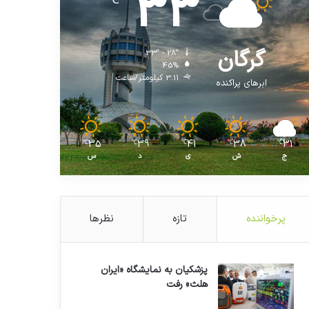
33
℃
گرگان
33º - 28º
45%
3.11 کیلومتر/ساعت
ابرهای پراکنده
35
39
41
38
31
℃
℃
℃
℃
℃
ج
ش
ی
د
س
پرخواننده
تازه
نظرها
پزشکیان به نمایشگاه «ایران
هلث» رفت