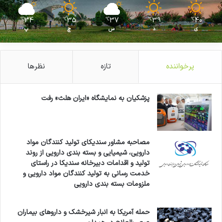
34
35
37
39
40
℃
℃
℃
℃
℃
ی
د
س
چ
پ
پرخواننده
تازه
نظرها
پزشکیان به نمایشگاه «ایران هلث» رفت
مصاحبه مشاور سندیکای تولید کنندگان مواد
دارویی، شیمیایی و بسته بندی دارویی از روند
تولید و اقدامات دبیرخانه سندیکا در راستای
خدمت رسانی به تولید کنندگان مواد دارویی و
ملزومات بسته بندی دارویی
حمله آمریکا به انبار شیرخشک و داروهای بیماران