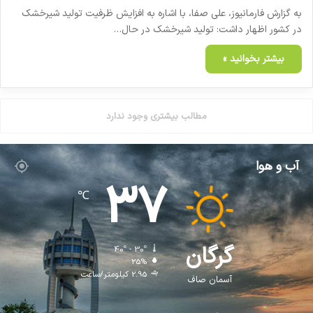
به گزارش فارمانیوز، علی صفا، با اشاره به افزایش ظرفیت تولید شیرخشک
در کشور اظهار داشت: تولید شیرخشک در حال…
بیشتر بخوانید »
مطالب بیشتری وجود ندارد
آب و هوا
37
℃
گرگان
40º - 30º
25%
2.95 کیلومتر/ساعت
آسمان صاف