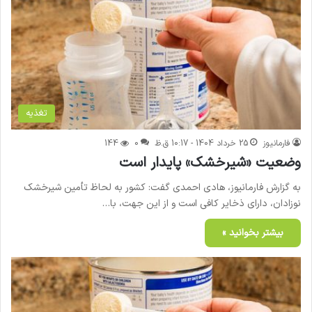
تغذیه
فارمانیوز
25 خرداد 1404 - 10:17 ق.ظ
0
144
وضعیت «شیرخشک» پایدار است
به گزارش فارمانیوز، هادی احمدی گفت: کشور به لحاظ تأمین شیرخشک
نوزادان، دارای ذخایر کافی است و از این جهت، با…
بیشتر بخوانید »