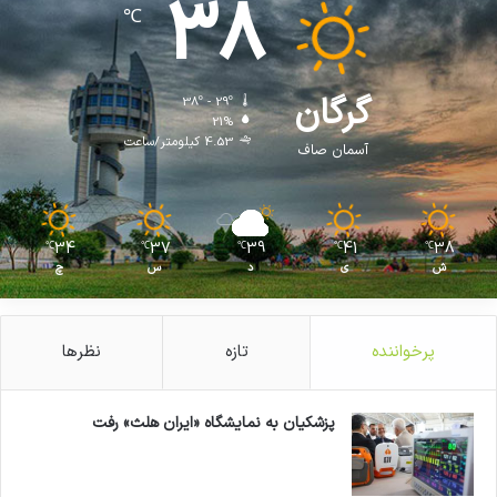
38
℃
گرگان
38º - 29º
21%
4.53 کیلومتر/ساعت
آسمان صاف
34
37
39
41
38
℃
℃
℃
℃
℃
ش
ی
د
س
چ
پرخواننده
تازه
نظرها
پزشکیان به نمایشگاه «ایران هلث» رفت