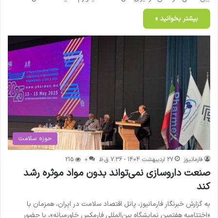
بیشتر بخوانید »
حوزه سلامت
فارمانیوز
27 اردیبهشت 1404 - 7:36 ق.ظ
0
215
صنعت داروسازی نمی‌تواند بدون مواد موثره رشد
کند
به گزارش خبرنگار فارمانیوز، پانل اقتصاد سلامت در ایران، همزمان با
«اختتامیه هفتمین نمایشگاه بین‌المللی فارمکس خاورمیانه»، با حضور