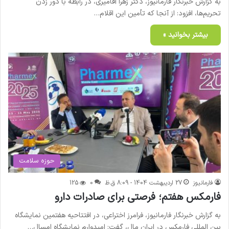
به گزارش خبرنگار فارمانیوز، دکتر زهرا آقامیری، در رابطه با دور زدن
تحریم‌ها، افزود: از آنجا که تأمین این اقلام…
بیشتر بخوانید »
حوزه سلامت
فارمانیوز
27 اردیبهشت 1404 - 8:09 ق.ظ
0
125
فارمکس هفتم؛ فرصتی برای صادرات دارو
به گزارش خبرنگار فارمانیوز، فرامرز اختراعی، در افتتاحیه هفتمین نمایشگاه
بین المللی فارمکس در ایران مال، گفت: امیدوارم نمایشگاه امسال…