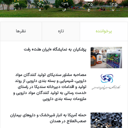
39
40
39
35
35
℃
℃
℃
℃
℃
پ
ج
ش
ی
د
پرخواننده
تازه
نظرها
پزشکیان به نمایشگاه «ایران هلث» رفت
مصاحبه مشاور سندیکای تولید کنندگان مواد
دارویی، شیمیایی و بسته بندی دارویی از روند
تولید و اقدامات دبیرخانه سندیکا در راستای
خدمت رسانی به تولید کنندگان مواد دارویی و
ملزومات بسته بندی دارویی
حمله آمریکا به انبار شیرخشک و داروهای بیماران
صعب‌العلاج در همدان