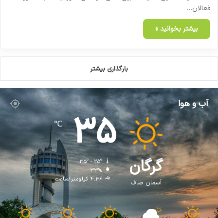
فعالان…
بیشتر بخوانید »
بارگذاری بیشتر
آب و هوا
35
℃
گرگان
35º - 25º
33%
4.36 کیلومتر/ساعت
آسمان صاف