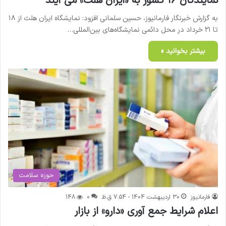
نمایندگان ۱۶ کشور به «ایران هلث» می آیند
به گزارش خبرنگار فارمانیوز، حسین سلمانی افزود: نمایشگاه ایران هلث از ۱۸
تا ۲۱ خرداد در محل دائمی نمایشگاه‌های بین‌المللی…
بیشتر بخوانید »
حوزه سلامت
فارمانیوز
30 اردیبهشت 1404 - 7:54 ق.ظ
0
148
اعلام شرایط جمع آوری «دارو» از بازار